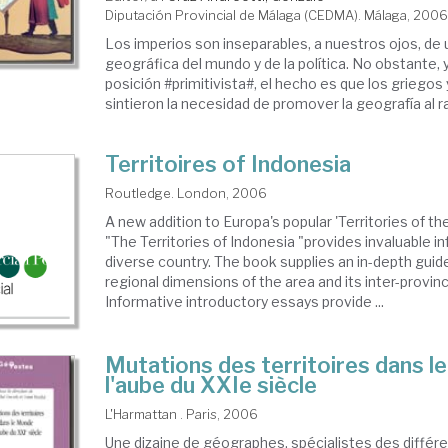
Diputación Provincial de Málaga (CEDMA). Málaga, 200
Los imperios son inseparables, a nuestros ojos, de 
geográfica del mundo y de la política. No obstante, 
posición #primitivista#, el hecho es que los griegos
sintieron la necesidad de promover la geografía al ra
Territoires of Indonesia
Routledge. London, 2006
A new addition to Europa's popular 'Territories of th
"The Territories of Indonesia "provides invaluable i
diverse country. The book supplies an in-depth guid
regional dimensions of the area and its inter-provincia
Informative introductory essays provide ...
Mutations des territoires dans l
l'aube du XXIe siècle
L'Harmattan . Paris, 2006
Une dizaine de géographes, spécialistes des différe