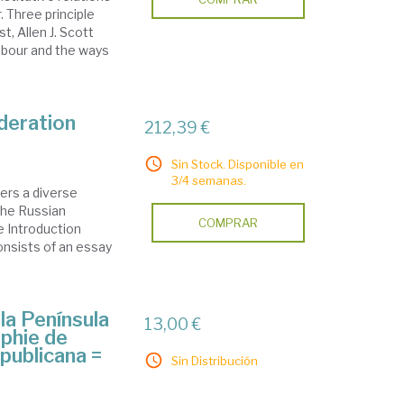
 Three principle
st, Allen J. Scott
labour and the ways
ederation
212,39 €
Sin Stock. Disponible en
3/4 semanas.
ers a diverse
 the Russian
COMPRAR
e Introduction
onsists of an essay
la Península
13,00 €
aphie de
epublicana =
Sin Distribución