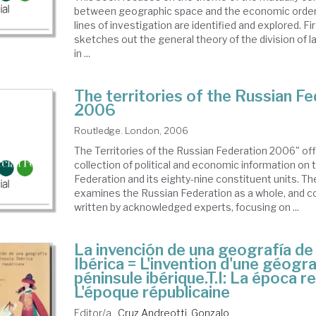
between geographic space and the economic order.
lines of investigation are identified and explored. Fir
sketches out the general theory of the division of 
in ...
The territories of the Russian F
2006
Routledge. London, 2006
The Territories of the Russian Federation 2006" off
collection of political and economic information on
Federation and its eighty-nine constituent units. Th
examines the Russian Federation as a whole, and c
written by acknowledged experts, focusing on ...
La invención de una geografía de 
Ibérica = L'invention d'une géogr
péninsule ibérique.T.I: La época r
L'époque républicaine
Editor/a .
Cruz Andreotti, Gonzalo