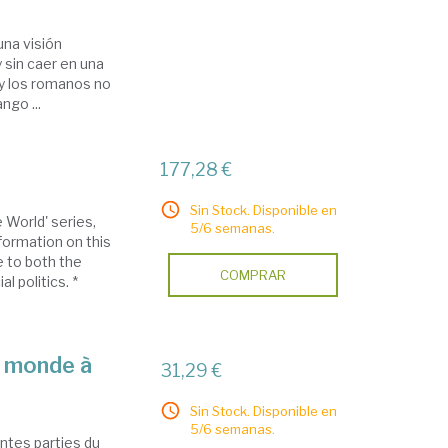
6
una visión
y sin caer en una
 y los romanos no
ngo ...
177,28 €
Sin Stock. Disponible en
e World' series,
5/6 semanas.
nformation on this
e to both the
COMPRAR
l politics. *
e monde à
31,29 €
Sin Stock. Disponible en
5/6 semanas.
ntes parties du