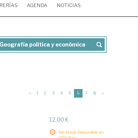
BRERÍAS
AGENDA
NOTICIAS
 Geografía política y económica
(current)
«
1
2
3
4
5
6
7
8
»
12,00 €
Sin Stock. Disponible en
7/10 días.