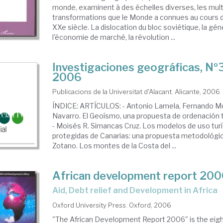
monde, examinent à des échelles diverses, les mult
transformations que le Monde a connues au cours d
XXe siècle. La dislocation du bloc soviétique, la gén
l'économie de marché, la révolution ...
Investigaciones geográficas, Nº
2006
Publicacions de la Universitat d'Alacant. Alicante, 2006
ÍNDICE: ARTÍCULOS: - Antonio Lamela, Fernando Mol
Navarro. El Geoísmo, una propuesta de ordenación ter
- Moisés R. Simancas Cruz. Los modelos de uso turí
protegidas de Canarias: una propuesta metodológi
Zotano. Los montes de la Costa del ...
African development report 20
Aid, Debt relief and Development in Africa
Oxford University Press. Oxford, 2006
"The African Development Report 2006" is the eig