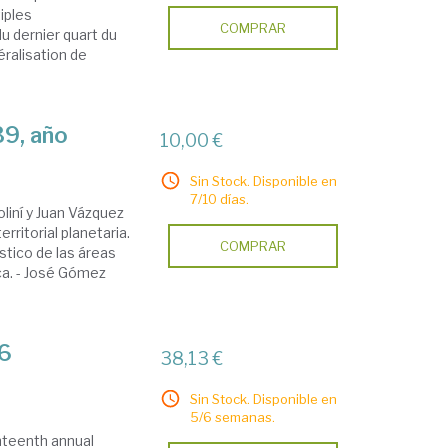
iples
COMPRAR
u dernier quart du
éralisation de
39, año
10,00 €
Sin Stock. Disponible en
7/10 días.
iní y Juan Vázquez
ritorial planetaria.
COMPRAR
stico de las áreas
ca. - José Gómez
06
38,13 €
Sin Stock. Disponible en
5/6 semanas.
hteenth annual