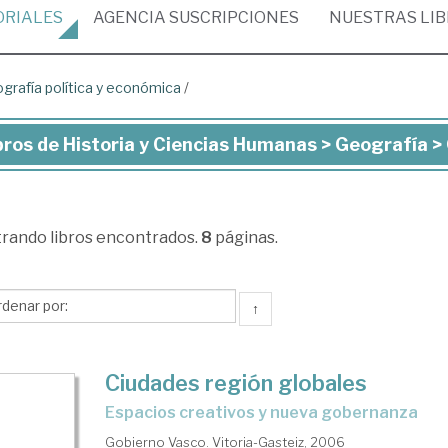
ORIALES
AGENCIA
SUSCRIPCIONES
NUESTRAS
LI
grafía política y económica
/
bros de Historia y Ciencias Humanas > Geografía >
ros
toria
trando
libros encontrados.
8
páginas.
ncias
manas
↑
ografía
Ciudades región globales
espacios creativos y nueva gobernanza
ografía
Gobierno Vasco. Vitoria-Gasteiz, 2006