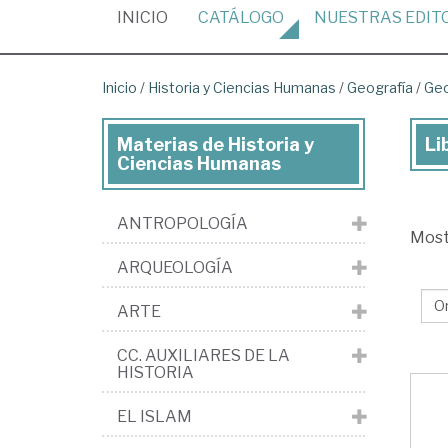
(CURRENT)
INICIO
CATÁLOGO
NUESTRAS
EDIT
Inicio
/
Historia y Ciencias Humanas
/
Geografía
/
Geo
Materias de Historia y
Li
Lib
Ciencias Humanas
de
His
ANTROPOLOGÍA
Mos
y
ARQUEOLOGÍA
Cie
Hu
ARTE
>
CC. AUXILIARES DE LA
Ge
HISTORIA
>
EL ISLAM
Ge