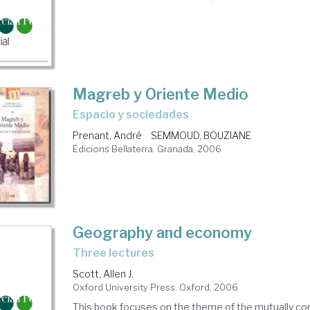
ítica
onómica
Magreb y Oriente Medio
espacio y sociedades
Prenant, André
SEMMOUD, BOUZIANE
Edicions Bellaterra. Granada, 2006
Geography and economy
three lectures
Scott, Allen J.
Oxford University Press. Oxford, 2006
This book focuses on the theme of the mutually con