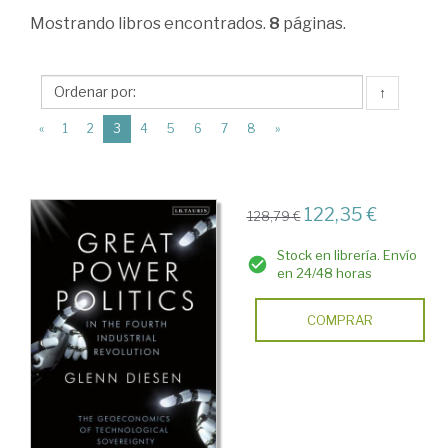
Ciencias
Mostrando
libros encontrados.
8
páginas.
Humanas
>
↑
Geografía
(current)
«
1
2
3
4
5
6
7
8
»
>
Geografía
política
122,35 €
128,79 €
y
Stock en librería. Envío
económica
en 24/48 horas
COMPRAR