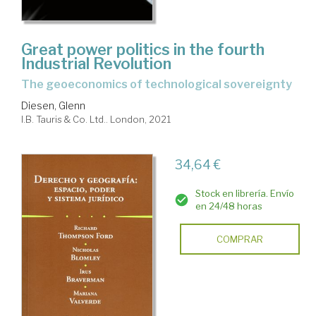
Great power politics in the fourth
Industrial Revolution
the geoeconomics of technological sovereignty
Diesen, Glenn
I.B. Tauris & Co. Ltd.. London, 2021
34,64 €
Stock en librería. Envío
en 24/48 horas
COMPRAR