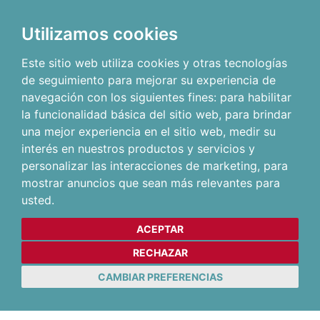
Utilizamos cookies
Este sitio web utiliza cookies y otras tecnologías
de seguimiento para mejorar su experiencia de
navegación con los siguientes fines:
para habilitar
la funcionalidad básica del sitio web
,
para brindar
una mejor experiencia en el sitio web
,
medir su
interés en nuestros productos y servicios y
personalizar las interacciones de marketing
,
para
mostrar anuncios que sean más relevantes para
usted
.
ACEPTAR
RECHAZAR
CAMBIAR PREFERENCIAS