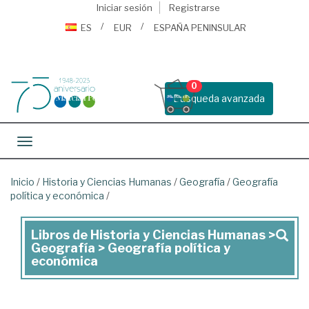
Iniciar sesión
Registrarse
ES
EUR
ESPAÑA PENINSULAR
0
Busqueda avanzada
Toggle navigation
Inicio
/
Historia y Ciencias Humanas
/
Geografía
/
Geografía
política y económica
/
Libros de Historia y Ciencias Humanas >
Libros
Geografía > Geografía política y
de
económica
Historia
y