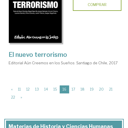
COMPRAR
El nuevo terrorismo
Editorial Aún Creemos en los Sueños. Santiago de Chile, 2017
(current)
«
11
12
13
14
15
16
17
18
19
20
21
22
»
Materias de Historia y Ciencias Humanas