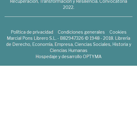
Recuperación, Transformación y Resiliencia. Convocatoria
2022.
Política de privacidad
Condiciones generales
Cookies
Marcial Pons Librero S.L. - B82947326 © 1948 - 2018. Librería
de Derecho, Economía, Empresa, Ciencias Sociales, Historia y
Ciencias Humanas
Hospedaje y desarrollo
OPTYMA