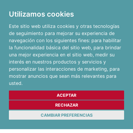
Utilizamos cookies
Este sitio web utiliza cookies y otras tecnologías
de seguimiento para mejorar su experiencia de
navegación con los siguientes fines:
para habilitar
la funcionalidad básica del sitio web
,
para brindar
una mejor experiencia en el sitio web
,
medir su
interés en nuestros productos y servicios y
personalizar las interacciones de marketing
,
para
mostrar anuncios que sean más relevantes para
usted
.
ACEPTAR
RECHAZAR
CAMBIAR PREFERENCIAS