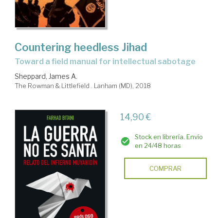
Countering heedless Jihad
toward a field manual for intellectual sabotage
Sheppard, James A.
The Rowman & Littlefield . Lanham (MD), 2018
14,90 €
Stock en librería. Envío
en 24/48 horas
COMPRAR