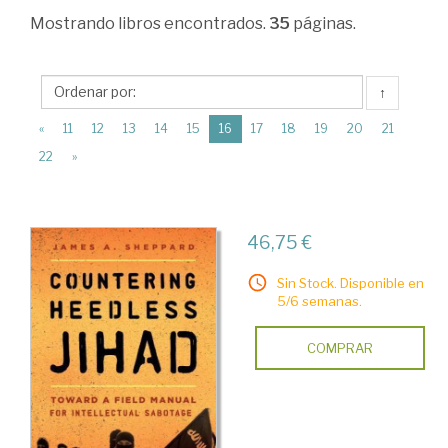
Ciencias
Mostrando
libros encontrados.
35
páginas.
Humanas
>
↑
El
(current)
«
11
12
13
14
15
16
17
18
19
20
21
Islam
22
»
>
Política.
Relaciones
46,75 €
internacionales.
Sin Stock. Disponible en
Conflictos
5/6 semanas.
armados
COMPRAR