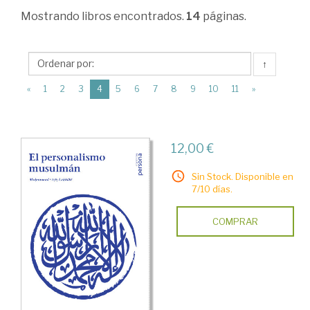
Ciencias
Mostrando
libros encontrados.
14
páginas.
Humanas
>
↑
El
(current)
«
1
2
3
4
5
6
7
8
9
10
11
»
Islam
>
Pensamiento
12,00 €
y
Sin Stock. Disponible en
filosofía
7/10 días.
oriental
COMPRAR