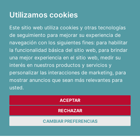
Utilizamos cookies
Este sitio web utiliza cookies y otras tecnologías
de seguimiento para mejorar su experiencia de
navegación con los siguientes fines:
para habilitar
la funcionalidad básica del sitio web
,
para brindar
una mejor experiencia en el sitio web
,
medir su
interés en nuestros productos y servicios y
personalizar las interacciones de marketing
,
para
mostrar anuncios que sean más relevantes para
usted
.
ACEPTAR
RECHAZAR
CAMBIAR PREFERENCIAS