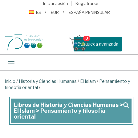
Iniciar sesión
Registrarse
ES
EUR
ESPAÑA PENINSULAR
0
Busqueda avanzada
Toggle navigation
Inicio
/
Historia y Ciencias Humanas
/
El Islam
/
Pensamiento y
filosofía oriental
/
Libros de Historia y Ciencias Humanas >
Libros
El Islam > Pensamiento y filosofía
de
oriental
Historia
y