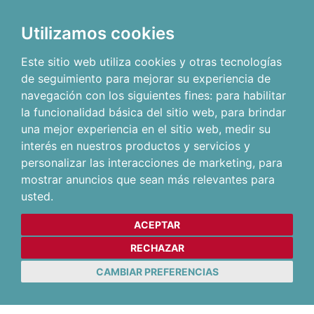
Utilizamos cookies
Este sitio web utiliza cookies y otras tecnologías
de seguimiento para mejorar su experiencia de
navegación con los siguientes fines:
para habilitar
la funcionalidad básica del sitio web
,
para brindar
una mejor experiencia en el sitio web
,
medir su
interés en nuestros productos y servicios y
personalizar las interacciones de marketing
,
para
mostrar anuncios que sean más relevantes para
usted
.
ACEPTAR
RECHAZAR
CAMBIAR PREFERENCIAS