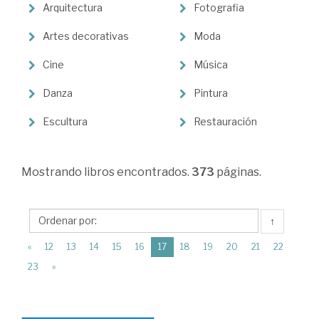
Ciencias
Arquitectura
Fotografia
Humanas
Artes decorativas
Moda
>
Arte
Cine
Música
>
Danza
Pintura
Teoría
Escultura
Restauración
e
historia
Mostrando
libros encontrados.
373
páginas.
↑
(current)
«
12
13
14
15
16
17
18
19
20
21
22
23
»