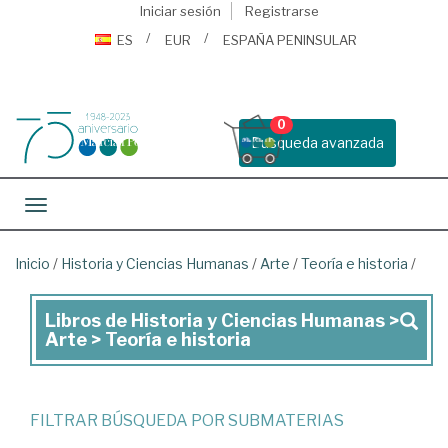
Iniciar sesión
Registrarse
ES
EUR
ESPAÑA PENINSULAR
0
Busqueda avanzada
Toggle navigation
Inicio
/
Historia y Ciencias Humanas
/
Arte
/
Teoría e historia
/
Libros de Historia y Ciencias Humanas >
Libros
Arte > Teoría e historia
de
Historia
y
FILTRAR BÚSQUEDA POR SUBMATERIAS