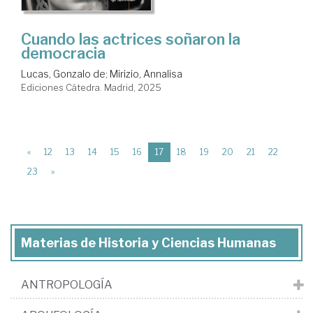
Cuando las actrices soñaron la
democracia
Lucas, Gonzalo de
;
Mirizio, Annalisa
Ediciones Cátedra. Madrid, 2025
(current)
«
12
13
14
15
16
17
18
19
20
21
22
23
»
Materias de Historia y Ciencias Humanas
ANTROPOLOGÍA