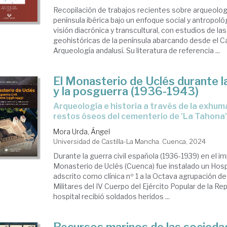
Recopilación de trabajos recientes sobre arqueolog
península ibérica bajo un enfoque social y antropol
visión diacrónica y transcultural, con estudios de las
geohistóricas de la península abarcando desde el Cal
Arqueología andalusí. Su literatura de referencia ...
El Monasterio de Uclés durante la
y la posguerra (1936-1943)
Arqueología e historia a través de la exhumación de los
restos óseos del cementerio de 'La Tahona
Mora Urda, Ángel
Universidad de Castilla-La Mancha. Cuenca, 2024
Durante la guerra civil española (1936-1939) en el 
Monasterio de Uclés (Cuenca) fue instalado un Hosp
adscrito como clínica nº 1 a la Octava agrupación d
Militares del IV Cuerpo del Ejército Popular de la Re
hospital recibió soldados heridos ...