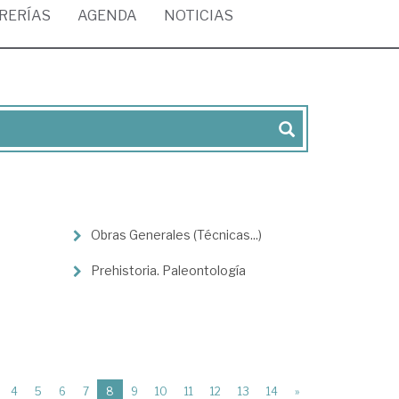
BRERÍAS
AGENDA
NOTICIAS
Obras Generales (Técnicas...)
Prehistoria. Paleontología
(current)
4
5
6
7
8
9
10
11
12
13
14
»