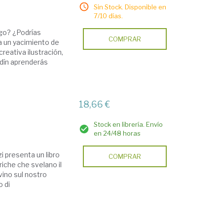
Sin Stock. Disponible en
7/10 días.
ogo? ¿Podrías
COMPRAR
a un yacimiento de
reativa ilustración,
rdín aprenderás
18,66 €
Stock en librería. Envío
en 24/48 horas
i presenta un libro
COMPRAR
riche che svelano il
vino sul nostro
o di