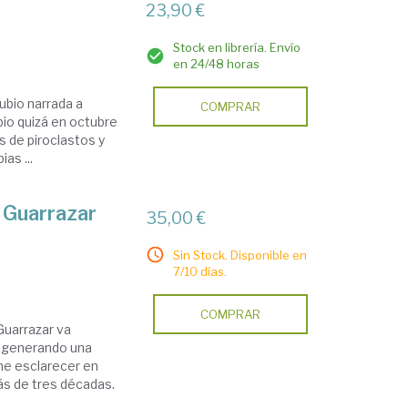
23,90 €
Stock en librería. Envío
en 24/48 horas
ubio narrada a
COMPRAR
bio quizá en octubre
s de piroclastos y
as ...
e Guarrazar
35,00 €
Sin Stock. Disponible en
7/10 días.
COMPRAR
Guarrazar va
 generando una
e esclarecer en
ás de tres décadas.