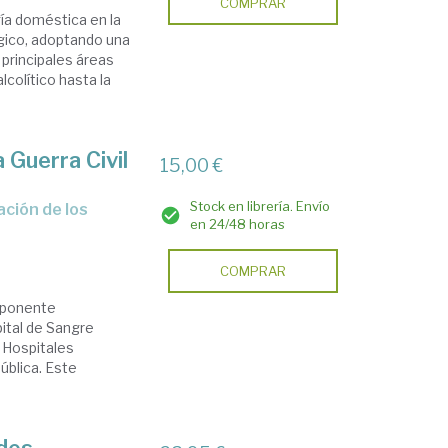
COMPRAR
ía doméstica en la
ógico, adoptando una
 principales áreas
colítico hasta la
 Guerra Civil
15,00 €
Stock en librería. Envío
en 24/48 horas
'
COMPRAR
imponente
ital de Sangre
e Hospitales
pública. Este