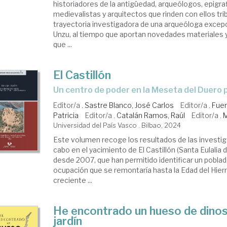
historiadores de la antigüedad, arqueólogos, epigrafi
medievalistas y arquitectos que rinden con ellos tri
trayectoria investigadora de una arqueóloga excep
Unzu, al tiempo que aportan novedades materiales
que ...
El Castillón
un centro de poder en la Meseta del Duer
Editor/a .
Sastre Blanco, José Carlos
Editor/a .
Fuen
Patricia
Editor/a .
Catalán Ramos, Raúl
Editor/a .
M
Universidad del País Vasco . Bilbao, 2024
Este volumen recoge los resultados de las investig
cabo en el yacimiento de El Castillón (Santa Eulalia
desde 2007, que han permitido identificar un pobla
ocupación que se remontaría hasta la Edad del Hierr
creciente ...
He encontrado un hueso de dinos
jardín