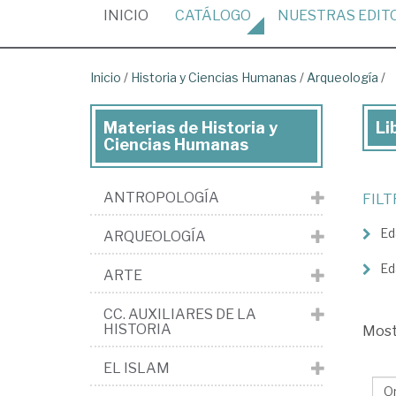
(CURRENT)
INICIO
CATÁLOGO
NUESTRAS
EDIT
Inicio
/
Historia y Ciencias Humanas
/
Arqueología
/
Materias de Historia y
Li
Lib
Ciencias Humanas
de
His
ANTROPOLOGÍA
FIL
y
Ed
ARQUEOLOGÍA
Cie
Hu
Ed
ARTE
>
CC. AUXILIARES DE LA
Ar
HISTORIA
Mos
EL ISLAM