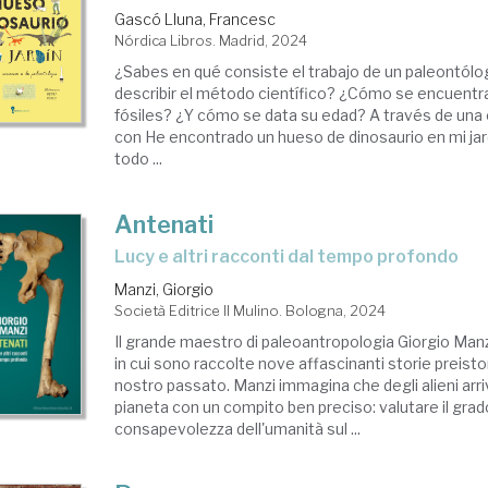
Gascó Lluna, Francesc
Nórdica Libros. Madrid, 2024
¿Sabes en qué consiste el trabajo de un paleontól
describir el método científico? ¿Cómo se encuentr
fósiles? ¿Y cómo se data su edad? A través de una c
con He encontrado un hueso de dinosaurio en mi ja
todo ...
Antenati
Lucy e altri racconti dal tempo profondo
Manzi, Giorgio
Società Editrice Il Mulino. Bologna, 2024
Il grande maestro di paleoantropologia Giorgio Manz
in cui sono raccolte nove affascinanti storie preisto
nostro passato. Manzi immagina che degli alieni arri
pianeta con un compito ben preciso: valutare il grad
consapevolezza dell'umanità sul ...