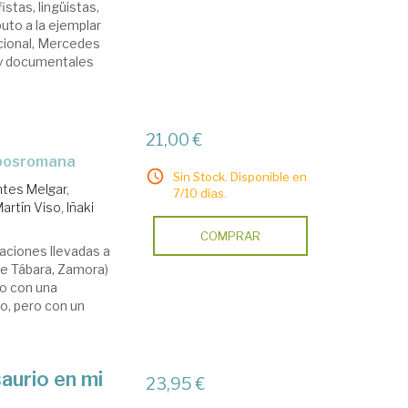
stas, lingüistas,
buto a la ejemplar
cional, Mercedes
 y documentales
21,00 €
o posromana
Sin Stock. Disponible en
tes Melgar,
7/10 días.
artín Viso, Iñaki
COMPRAR
aciones llevadas a
 de Tábara, Zamora)
do con una
o, pero con un
aurio en mi
23,95 €