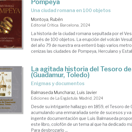
Pompeya
una ciudad romana en 100 objetos
Montoya, Rubén
Editorial Crítica. Barcelona, 2024
La historia de la ciudad romana sepultada por el Ves
través de 100 objetos. La erupción del volcán Vesu
del año 79 de nuestra era enterró bajo varios metro
cenizas las ciudades de Pompeya, Herculano y Estabi
La agitada historia del Tesoro d
(Guadamur, Toledo)
enigmas y documentos
Balmaseda Muncharaz, Luis Javier
Ediciones de La Ergástula. Madrid, 2024
Desde su intrigante hallazgo en 1859, el Tesoro de 
acumulando una enmarañada serie de sucesos y va
ingente documentación que Luis Balmaseda propon
este libro, colofón de un tema al que ha dedicado m
Para desbrozarlo ...