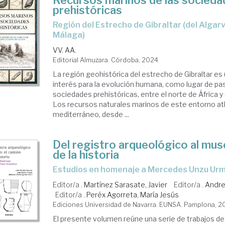
Recursos marinos de las socied
prehistóricas
Región del Estrecho de Gibraltar (del Algarve a la Bahía de
Málaga)
VV. AA.
Editorial Almuzara. Córdoba, 2024
La región geohistórica del estrecho de Gibraltar es
interés para la evolución humana, como lugar de pa
sociedades prehistóricas, entre el norte de África y 
Los recursos naturales marinos de este entorno at
mediterráneo, desde ...
Del registro arqueológico al mus
de la historia
Estudios en homenaje a Mercedes Unzu Ur
Editor/a .
Martínez Sarasate, Javier
Editor/a .
Andre
Editor/a .
Peréx Agorreta, María Jesús
Ediciones Universidad de Navarra. EUNSA. Pamplona, 2
El presente volumen reúne una serie de trabajos de