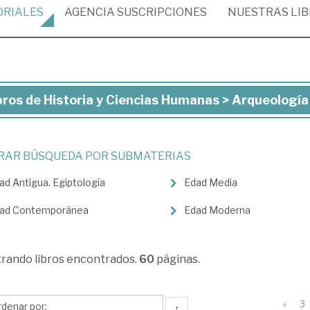
ORIALES
AGENCIA
SUSCRIPCIONES
NUESTRAS
LI
bros de Historia y Ciencias Humanas > Arqueología
ros
toria
TRAR BÚSQUEDA POR SUBMATERIAS
ad Antigua. Egiptología
Edad Media
ncias
manas
ad Contemporánea
Edad Moderna
queología
trando
libros encontrados.
60
páginas.
«
3
↑