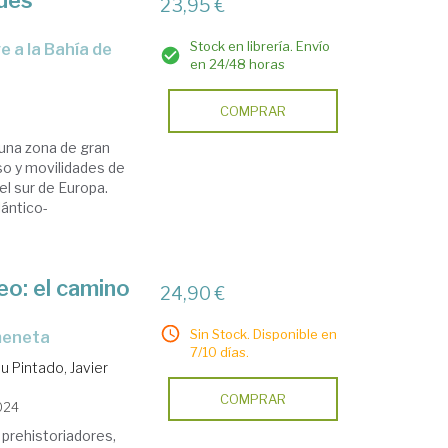
ades
23,95 €
Stock en librería. Envío
en 24/48 horas
COMPRAR
 una zona de gran
so y movilidades de
el sur de Europa.
lántico-
eo: el camino
24,90 €
Sin Stock. Disponible en
meneta
7/10 días.
u Pintado, Javier
COMPRAR
024
 prehistoriadores,