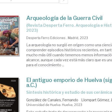
Arqueología de la Guerra Civil
(Revista Desperta Ferro. Arqueología e Historia, Nº 50, año
2023)
Desperta Ferro Ediciones . Madrid, 2023
La arqueología no surgió en origen como una cienci
comprender episodios históricos recientes, en tanto
mucho más útil cuando tenemos menos informació
alcance, aunque cada vez está más claro que es una 
para el conocimiento ...
El antiguo emporio de Huelva (si
a.C.)
Síntesis histórica y estudio de sus cerámic
González de Canales, Fernando
Llompart Gómez, 
Universidad de Huelva. Huelva, 2023
Este estudio trata de dar respuesta a la necesaria p