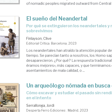
of nomadic peoples migrated outward from Central As
El sueño del Neandertal
por qué se extinguieron los neandertales y nosotros
sobrevivimos
Finlayson, Clive
Editorial Crítica. Barcelona, 2023
Los neandertales han atraído la atención popular 
tiempo. Se parecían tanto a nosotros, los Homo sap
desaparecieron. ¿Por qué? La respuesta tradiciona
éramos mejores», más capaces, y que terminamos 
asentamientos de mala calidad, o ...
Un arqueólogo nómada en busca d
cómo excavar y estudiar el pasado sin rendirse ni perecer
en el intento
Serrallonga, Jordi
Desperta Ferro Ediciones . Madrid, 2023