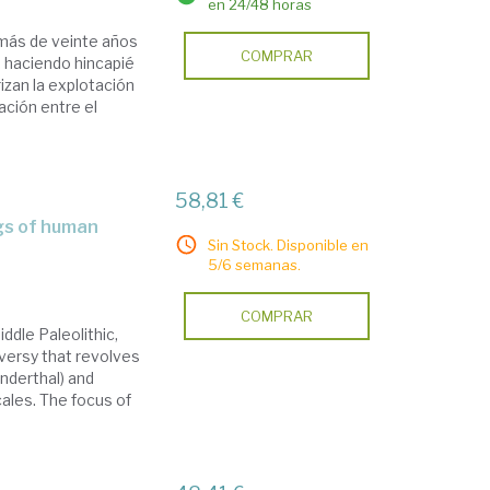
en 24/48 horas
 más de veinte años
COMPRAR
o, haciendo hincapié
zan la explotación
ación entre el
58,81 €
Sin Stock. Disponible en
5/6 semanas.
COMPRAR
iddle Paleolithic,
versy that revolves
anderthal) and
ales. The focus of