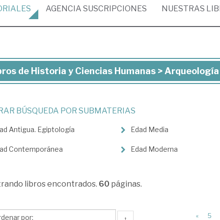
ORIALES
AGENCIA
SUSCRIPCIONES
NUESTRAS
LI
bros de Historia y Ciencias Humanas > Arqueología
ros
toria
TRAR BÚSQUEDA POR SUBMATERIAS
ad Antigua. Egiptología
Edad Media
ncias
manas
ad Contemporánea
Edad Moderna
queología
trando
libros encontrados.
60
páginas.
«
5
↑