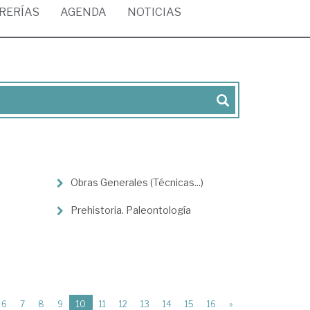
BRERÍAS
AGENDA
NOTICIAS
Obras Generales (Técnicas...)
Prehistoria. Paleontología
(current)
6
7
8
9
10
11
12
13
14
15
16
»