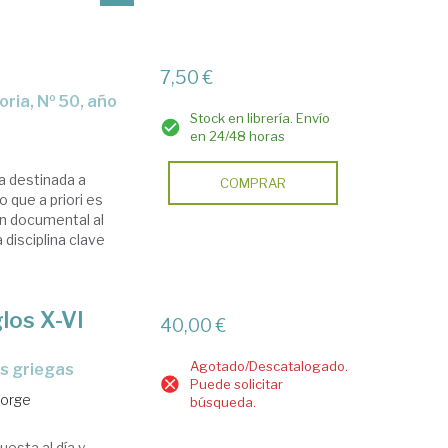
7,50 €
Stock en librería. Envío
en 24/48 horas
a destinada a
COMPRAR
 que a priori es
n documental al
disciplina clave
glos X-VI
40,00 €
Agotado/Descatalogado.
as griegas
Puede solicitar
Jorge
búsqueda.
uesta al día y