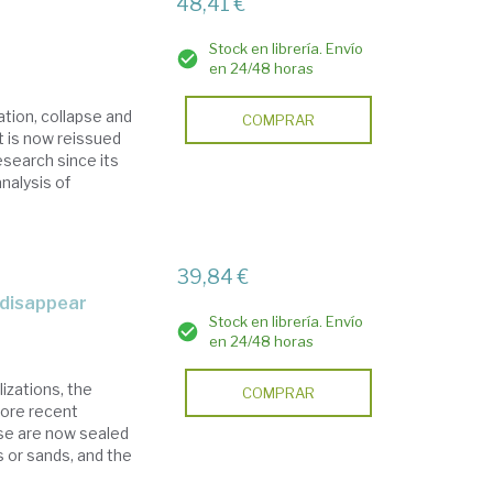
48,41 €
Stock en librería. Envío
en 24/48 horas
zation, collapse and
COMPRAR
t is now reissued
esearch since its
analysis of
39,84 €
s disappear
Stock en librería. Envío
en 24/48 horas
izations, the
COMPRAR
more recent
ese are now sealed
s or sands, and the