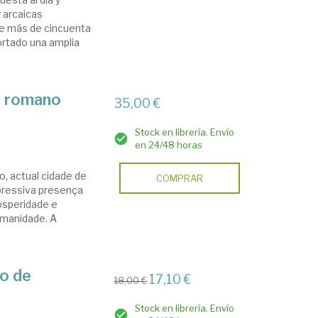
 arcaicas
e más de cincuenta
ortado una amplia
o romano
35,00 €
Stock en librería. Envío
en 24/48 horas
o, actual cidade de
COMPRAR
xpressiva presença
osperidade e
omanidade. A
mo de
17,10 €
18,00 €
Stock en librería. Envío