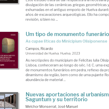
divulgación de las cerámicas griegas geométricas y
exhumadas en el antiguo emporio de Huelva durant
años de excavaciones arqueológicas. Ello ha comp
revisión, si bien no ...
Um tipo de monumento funerári
As cupae líticas do Minicipium Olisiponense
Campos, Ricardo
Universidad de Huelva. Huelva, 2023
As necrópoles do municipium de Felicitas Iulia Olisip
Lisboa, conheceram ao longo do séc. I d. C. uma e
de monumentos funerários em pedra, reflexo da pr
dinamismo da região, bem como de uma pujante R
abundância de material ...
Nuevas aportaciones al urbanis
Saguntum y su territorio
Melchor Monserrat, José Manuel