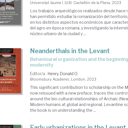
Universitat Jaume I. (UJI). Castellón de la Plana, 2023
Los trabajos arqueológicos realizados desde hace
han permitido estudiar la romanización del territori
en los distintos aspectos económicos que caracteri
del agro en época romana, y investigando la interrel
núcleo urbano de la ciudad y ...
Neanderthals in the Levant
behavioural organization and the beginnings of human
modernity
Editor/a .
Henry, Donald O.
Bloomsbury Academic. London, 2023
This significant contribution to scholarship on the M
now reissued with a new preface, traces the contro
around the bio-cultural relationships of Archaic (Ne
Modern humans at global and regional, Levantine sc
the book is on understanding the ...
Early urbanizations in the Levant