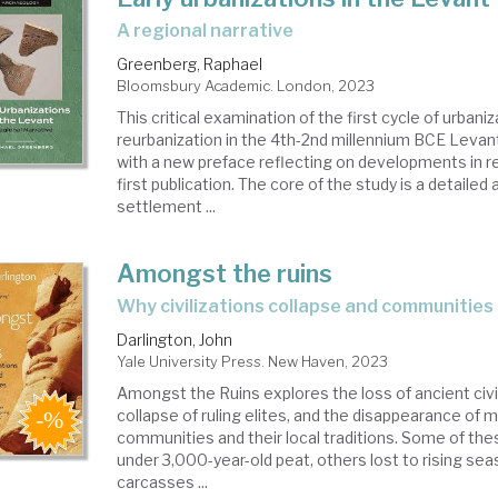
a regional narrative
Greenberg, Raphael
Bloomsbury Academic. London, 2023
This critical examination of the first cycle of urbani
reurbanization in the 4th-2nd millennium BCE Levan
with a new preface reflecting on developments in r
first publication. The core of the study is a detailed 
settlement ...
Amongst the ruins
why civilizations collapse and communitie
Darlington, John
Yale University Press. New Haven, 2023
Amongst the Ruins explores the loss of ancient civil
collapse of ruling elites, and the disappearance of 
communities and their local traditions. Some of th
under 3,000-year-old peat, others lost to rising sea
carcasses ...