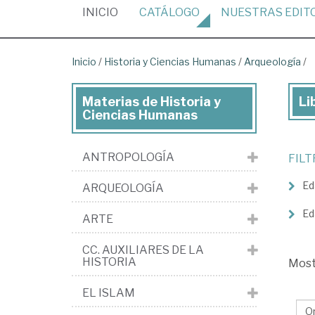
(CURRENT)
INICIO
CATÁLOGO
NUESTRAS
EDIT
Inicio
/
Historia y Ciencias Humanas
/
Arqueología
/
Materias de Historia y
Li
Lib
Ciencias Humanas
de
His
ANTROPOLOGÍA
FIL
y
Ed
ARQUEOLOGÍA
Cie
Hu
Ed
ARTE
>
CC. AUXILIARES DE LA
Ar
HISTORIA
Mos
EL ISLAM