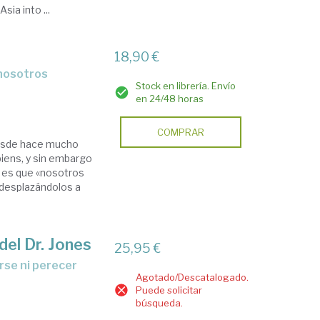
ia into ...
18,90 €
Stock en librería. Envío
en 24/48 horas
COMPRAR
desde hace mucho
iens, y sin embargo
l es que «nosotros
desplazándolos a
el Dr. Jones
25,95 €
Agotado/Descatalogado.
Puede solicitar
búsqueda.