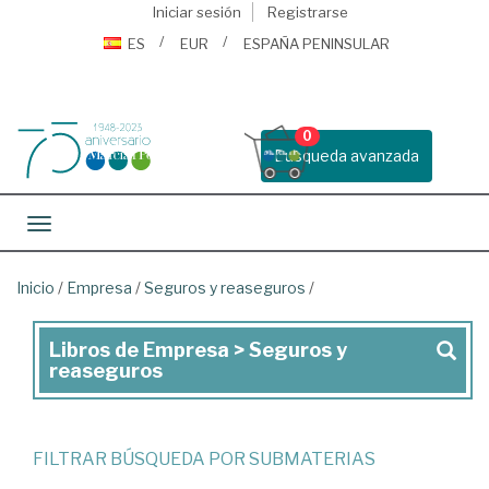
Iniciar sesión
Registrarse
ES
EUR
ESPAÑA PENINSULAR
0
Busqueda avanzada
Toggle navigation
Inicio
/
Empresa
/
Seguros y reaseguros
/
Libros de Empresa > Seguros y
Libros
reaseguros
de
Empresa
>
FILTRAR BÚSQUEDA POR SUBMATERIAS