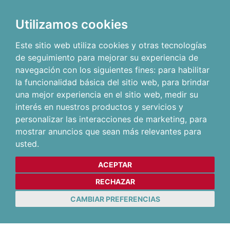
Utilizamos cookies
Este sitio web utiliza cookies y otras tecnologías
de seguimiento para mejorar su experiencia de
navegación con los siguientes fines:
para habilitar
la funcionalidad básica del sitio web
,
para brindar
una mejor experiencia en el sitio web
,
medir su
interés en nuestros productos y servicios y
personalizar las interacciones de marketing
,
para
mostrar anuncios que sean más relevantes para
usted
.
ACEPTAR
RECHAZAR
CAMBIAR PREFERENCIAS