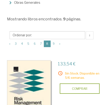
Seguros
Obras Generales
y
reaseguros
Mostrando
libros encontrados.
9
páginas.
↑
(current)
«
3
4
5
6
7
8
9
»
133,54 €
Sin Stock. Disponible en
5/6 semanas.
COMPRAR