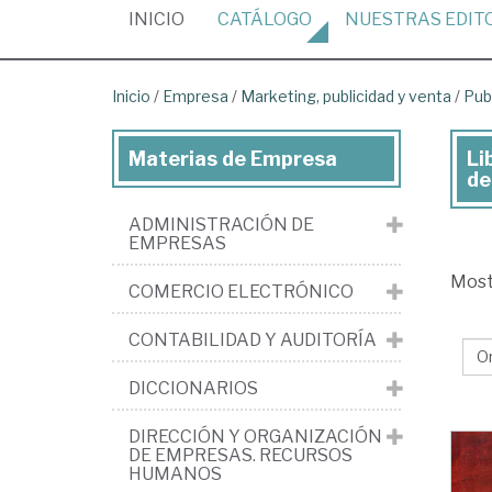
(CURRENT)
INICIO
CATÁLOGO
NUESTRAS
EDIT
Inicio
/
Empresa
/
Marketing, publicidad y venta
/
Pub
Materias de Empresa
Li
Lib
de
de
ADMINISTRACIÓN DE
Em
EMPRESAS
>
Mos
COMERCIO ELECTRÓNICO
Mar
pub
CONTABILIDAD Y AUDITORÍA
y
DICCIONARIOS
ve
>
DIRECCIÓN Y ORGANIZACIÓN
DE EMPRESAS. RECURSOS
Pub
HUMANOS