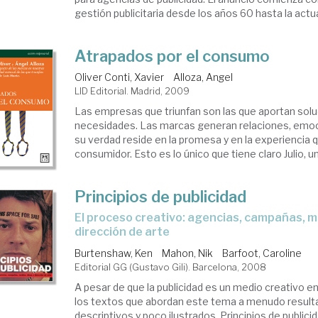
gestión publicitaria desde los años 60 hasta la actual
Atrapados por el consumo
Oliver Conti, Xavier
Alloza, Angel
LID Editorial. Madrid, 2009
Las empresas que triunfan son las que aportan sol
necesidades. Las marcas generan relaciones, emoci
su verdad reside en la promesa y en la experiencia 
consumidor. Esto es lo único que tiene claro Julio, un 
Principios de publicidad
el proceso creativo: agencias, campañas, medios, ideas y
dirección de arte
Burtenshaw, Ken
Mahon, Nik
Barfoot, Caroline
Editorial GG (Gustavo Gili). Barcelona, 2008
A pesar de que la publicidad es un medio creativo 
los textos que abordan este tema a menudo resul
descriptivos y poco ilustrados. Principios de public