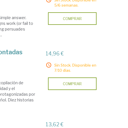
Sin Stock. Disponible en
5/6 semanas.
simple answer.
COMPRAR
ns work (or fail to
sing persuades
..
contadas
14,96 €
Sin Stock. Disponible en
7/10 días.
opilación de
COMPRAR
dad y el
 protagonizadas por
ol. Diez historias
13,62 €