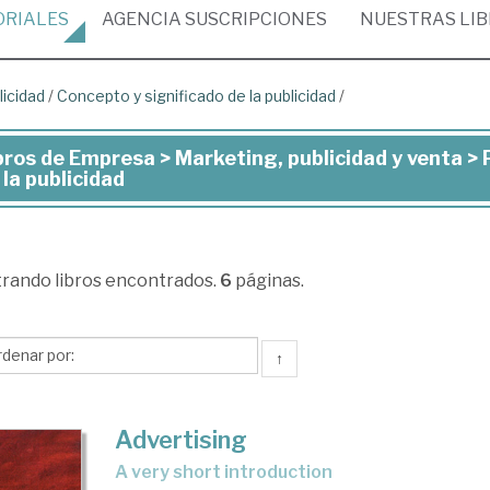
ORIALES
AGENCIA
SUSCRIPCIONES
NUESTRAS
LI
licidad
/
Concepto y significado de la publicidad
/
bros de Empresa > Marketing, publicidad y venta > 
ros
 la publicidad
presa
trando
libros encontrados.
6
páginas.
keting,
licidad
↑
nta
Advertising
licidad
a very short introduction