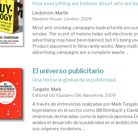
how everything we believe about why we bu
Lindstrom, Martin
Random House. London, 2009
Most anti-smoking campaigns inadvertently encou
smoke. The scent of melons helps sell electronic pr
advertising may have been banned, but it's being use
Product placement in films rarely works. Many multi
advertising campaigns are a complete waste ...
El universo publicitario
una historia global de la publicidad
Tungate, Mark
Editorial GG (Gustavo Gili). Barcelona, 2009
A través de entrevistas realizadas por Mark Tunga
legendarios en el sector como Bill Bernbach y David 
empresas destacadas como la agencia japonesa De
analiza el desarrollo de la publicidad en el ámbito i
sus orígenes modernos ...