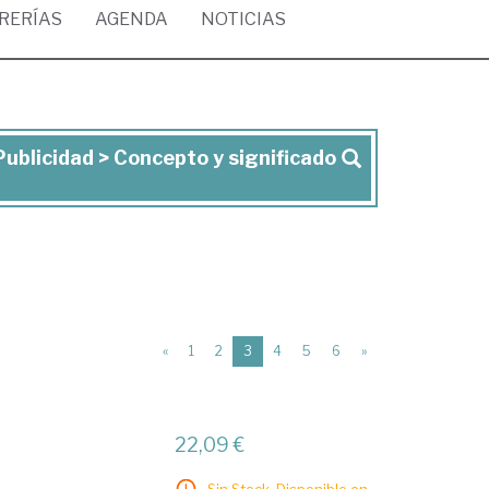
BRERÍAS
AGENDA
NOTICIAS
Publicidad > Concepto y significado
(current)
«
1
2
3
4
5
6
»
22,09 €