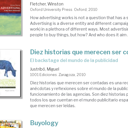
Fletcher, Winston
Oxford University Press. Oxford, 2010
ncepto
How advertising works is not a question that has a 
Advertising is a diverse entity and different campaig
nificado
work) in a plethora of different ways. Most adverti
people to buy things, but how? And who does it aim .
Diez historias que merecen ser 
licidad
el backstage del mundo de la publicidad
Justribó, Miguel
1001 Ediciones. Zaragoza, 2010
Diez historias que merecen ser contadas es una rec
anécdotas y reflexiones sobre el mundo de la publici
funcionamiento de las agencias. Son diez historias
todos los que cuentan en el mundo publicitario españ
que merecen ser leídas.
Buyology