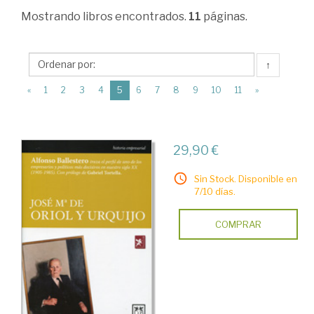
Empresa.
Mostrando
libros encontrados.
11
páginas.
Parte
general
↑
>
(current)
«
1
2
3
4
5
6
7
8
9
10
11
»
Empresa
y
Empresario.
29,90 €
Emprendedores
Sin Stock. Disponible en
7/10 días.
COMPRAR