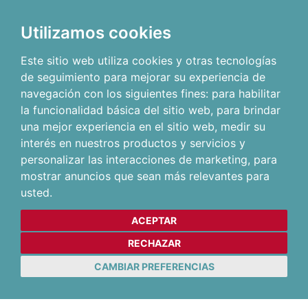
Utilizamos cookies
Este sitio web utiliza cookies y otras tecnologías
de seguimiento para mejorar su experiencia de
navegación con los siguientes fines:
para habilitar
la funcionalidad básica del sitio web
,
para brindar
una mejor experiencia en el sitio web
,
medir su
interés en nuestros productos y servicios y
personalizar las interacciones de marketing
,
para
mostrar anuncios que sean más relevantes para
usted
.
ACEPTAR
RECHAZAR
CAMBIAR PREFERENCIAS