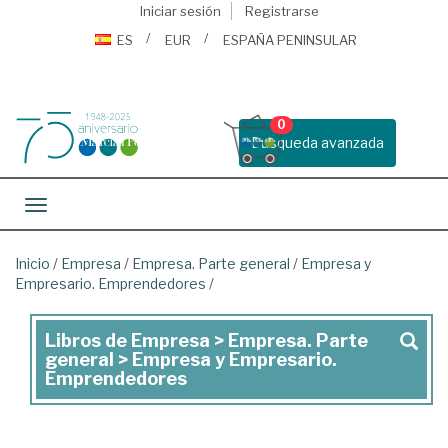
Iniciar sesión
Registrarse
ES
EUR
ESPAÑA PENINSULAR
0
Busqueda avanzada
Toggle navigation
Inicio
/
Empresa
/
Empresa. Parte general
/
Empresa y
Empresario. Emprendedores
/
Libros de Empresa > Empresa. Parte
Libros
general > Empresa y Empresario.
de
Emprendedores
Empresa
>