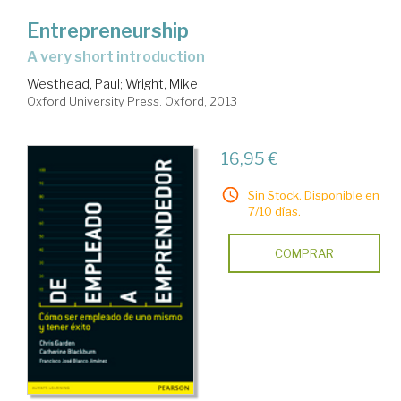
Entrepreneurship
a very short introduction
Westhead, Paul
;
Wright, Mike
Oxford University Press. Oxford, 2013
16,95 €
Sin Stock. Disponible en
7/10 días.
COMPRAR