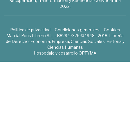
Recuperación, Transformación y Resiliencia. Convocatoria
2022.
Política de privacidad
Condiciones generales
Cookies
Marcial Pons Librero S.L. - B82947326 © 1948 - 2018. Librería
de Derecho, Economía, Empresa, Ciencias Sociales, Historia y
Ciencias Humanas
Hospedaje y desarrollo
OPTYMA