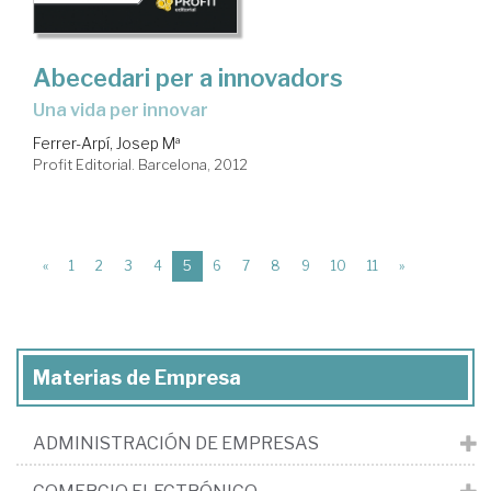
Abecedari per a innovadors
Una vida per innovar
Ferrer-Arpí, Josep Mª
Profit Editorial. Barcelona, 2012
(current)
«
1
2
3
4
5
6
7
8
9
10
11
»
Materias de Empresa
ADMINISTRACIÓN DE EMPRESAS