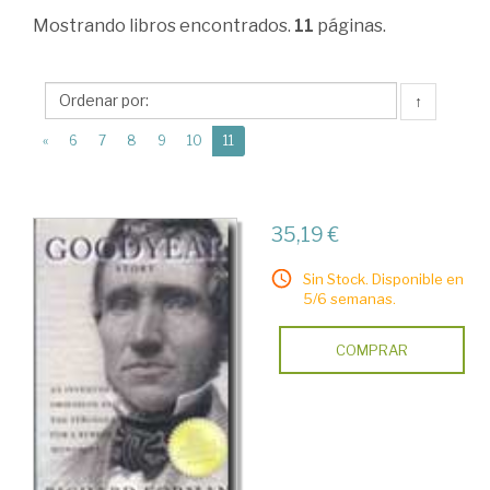
Empresa.
Mostrando
libros encontrados.
11
páginas.
Parte
general
↑
>
(current)
«
6
7
8
9
10
11
Empresa
y
Empresario.
35,19 €
Emprendedores
Sin Stock. Disponible en
5/6 semanas.
COMPRAR