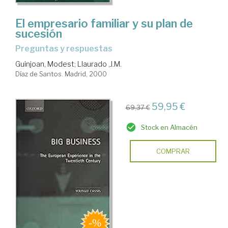
El empresario familiar y su plan de
sucesión
preguntas y respuestas
Guinjoan, Modest
;
Llaurado ,J.M.
Díaz de Santos. Madrid, 2000
59,95 €
69,37 €
Stock en Almacén
COMPRAR