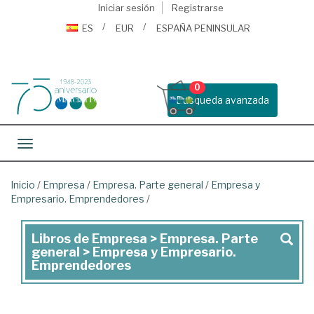
Iniciar sesión
Registrarse
ES
EUR
ESPAÑA PENINSULAR
0
Busqueda avanzada
Toggle navigation
Inicio
/
Empresa
/
Empresa. Parte general
/
Empresa y
Empresario. Emprendedores
/
Libros de Empresa > Empresa. Parte
Libros
general > Empresa y Empresario.
de
Emprendedores
Empresa
>