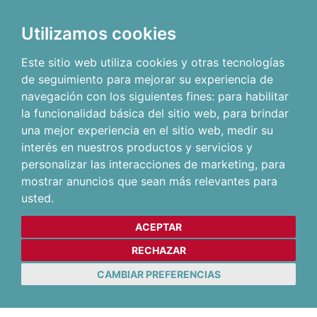
Utilizamos cookies
Este sitio web utiliza cookies y otras tecnologías
de seguimiento para mejorar su experiencia de
navegación con los siguientes fines:
para habilitar
la funcionalidad básica del sitio web
,
para brindar
una mejor experiencia en el sitio web
,
medir su
interés en nuestros productos y servicios y
personalizar las interacciones de marketing
,
para
mostrar anuncios que sean más relevantes para
usted
.
ACEPTAR
RECHAZAR
CAMBIAR PREFERENCIAS