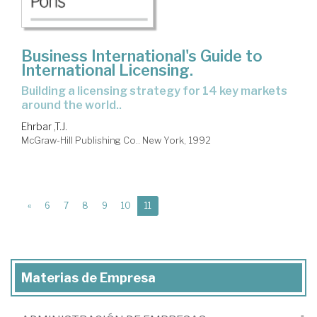
Business International's Guide to
International Licensing.
Building a licensing strategy for 14 key markets
around the world..
Ehrbar ,T.J.
McGraw-Hill Publishing Co.. New York, 1992
(current)
«
6
7
8
9
10
11
Materias de Empresa