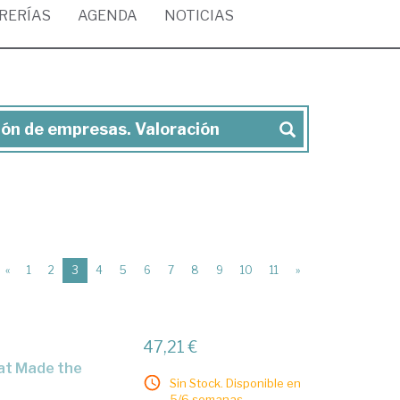
BRERÍAS
AGENDA
NOTICIAS
ión de empresas. Valoración
(current)
«
1
2
3
4
5
6
7
8
9
10
11
»
47,21 €
Sin Stock. Disponible en
5/6 semanas.