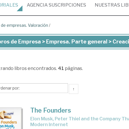
ORIALES
AGENCIA
SUSCRIPCIONES
NUESTRAS
LI
 de empresas. Valoración
/
bros de Empresa > Empresa. Parte general > Creac
ros
presa
trando
libros encontrados.
41
páginas.
presa.
rte
↑
eral
The Founders
eación
Elon Musk, Peter Thiel and the Company That Made the
Modern Internet