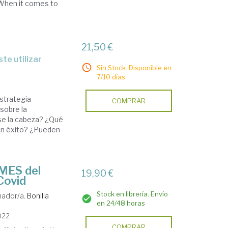
 When it comes to
21,50 €
te utilizar
Sin Stock. Disponible en
7/10 días.
estrategia
COMPRAR
sobre la
tase la cabeza? ¿Qué
on éxito? ¿Pueden
YMES del
19,90 €
Covid
Stock en librería. Envío
nador/a.
Bonilla
en 24/48 horas
022
COMPRAR