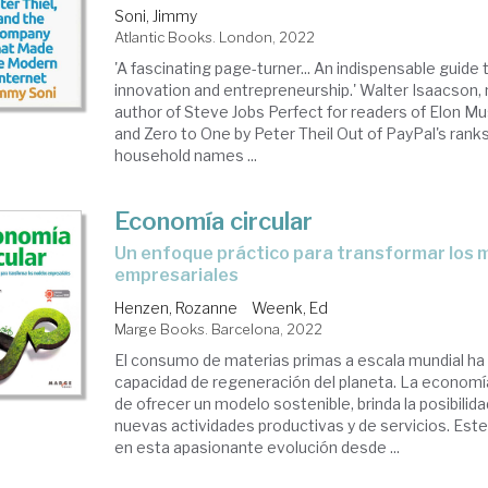
presas.
Soni, Jimmy
Atlantic Books. London, 2022
oración
'A fascinating page-turner... An indispensable guide
innovation and entrepreneurship.' Walter Isaacson, n
author of Steve Jobs Perfect for readers of Elon M
and Zero to One by Peter Theil Out of PayPal's ran
household names ...
Economía circular
un enfoque práctico para transformar los modelos
empresariales
Henzen, Rozanne
Weenk, Ed
Marge Books. Barcelona, 2022
El consumo de materias primas a escala mundial ha
capacidad de regeneración del planeta. La economía
de ofrecer un modelo sostenible, brinda la posibilida
nuevas actividades productivas y de servicios. Este
en esta apasionante evolución desde ...