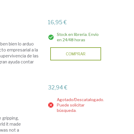
16,95 €
Stock en librería. Envío
en 24/48 horas
ben bien lo arduo
cto empresarial a la
COMPRAR
upervivencia de las
gran ayuda contar
32,94 €
Agotado/Descatalogado.
Puede solicitar
búsqueda.
 gripping,
rld it made
 was not a