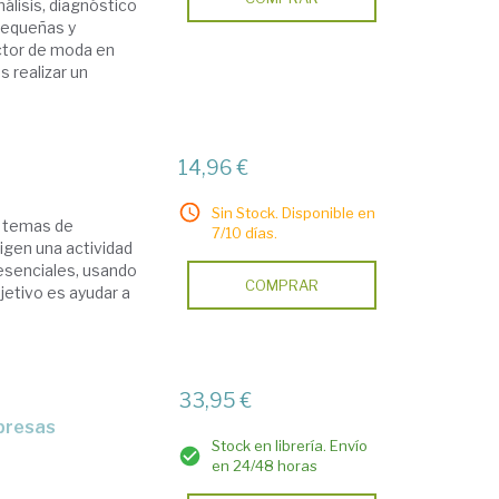
nálisis, diagnóstico
pequeñas y
ctor de moda en
s realizar un
14,96 €
Sin Stock. Disponible en
s temas de
7/10 días.
 rigen una actividad
esenciales, usando
COMPRAR
jetivo es ayudar a
33,95 €
mpresas
Stock en librería. Envío
en 24/48 horas