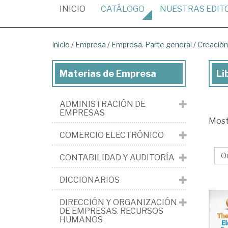
(CURRENT)
INICIO
CATÁLOGO
NUESTRAS
EDIT
Inicio
/
Empresa
/
Empresa. Parte general
/
Creación
Materias de Empresa
Li
Lib
de
ADMINISTRACIÓN DE
Em
EMPRESAS
Mos
>
COMERCIO ELECTRÓNICO
Em
Pa
CONTABILIDAD Y AUDITORÍA
gen
DICCIONARIOS
>
Cr
DIRECCIÓN Y ORGANIZACIÓN
DE EMPRESAS. RECURSOS
de
HUMANOS