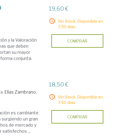
n
19,60 €
Sin Stock. Disponible en
7/10 días.
ión y la Valoración
COMPRAR
reas que deben
portan su mayor
 forma conjunta.
18,50 €
/a.
Elías Zambrano,
Sin Stock. Disponible en
7/10 días.
mación es cambiante
COMPRAR
á surgiendo un gran
chos de mercado y
satisfechos ...