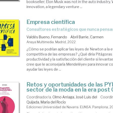
bookseller; Elon Musk was not in the auto industry.
innovation, a legendary venture ...
Empresa científica
consultores estratégicos que nunca pensas
Valdés Bueno, Fernando
Abril Barrie, Carmen
Anaya Multimedia. Madrid, 2022
¿Cómo se podrían aplicar las leyes de Newton a la 
competitiva de las empresas? ¿Qué diría Pitágoras 
productividad y la satisfacción del cliente si levan
cree que le aconsejaría Mendeléyev para innovar c
ayudar las leyes de ...
Retos y oportunidades de las P
sector de la moda en la era post 
Coordinador/a.
Olmo Arriaga, José Luis del
Coordi
Quijada, María del Rocío
Ediciones Universidad de Navarra. EUNSA. Pamplona, 2