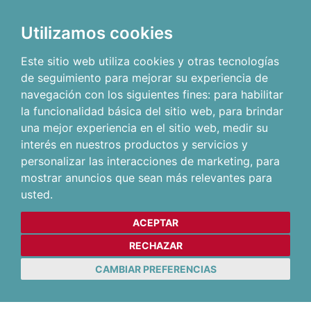
Utilizamos cookies
Este sitio web utiliza cookies y otras tecnologías
de seguimiento para mejorar su experiencia de
navegación con los siguientes fines:
para habilitar
la funcionalidad básica del sitio web
,
para brindar
una mejor experiencia en el sitio web
,
medir su
interés en nuestros productos y servicios y
personalizar las interacciones de marketing
,
para
mostrar anuncios que sean más relevantes para
usted
.
ACEPTAR
RECHAZAR
CAMBIAR PREFERENCIAS