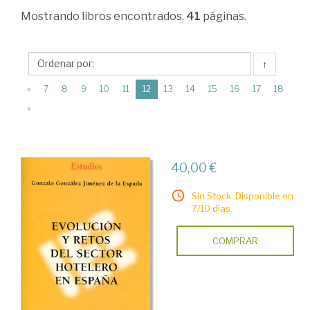
Empresa.
Mostrando
libros encontrados.
41
páginas.
Parte
general
↑
>
(current)
«
7
8
9
10
11
12
13
14
15
16
17
18
Creación
»
de
empresas.
Valoración
40,00 €
Sin Stock. Disponible en
7/10 días.
COMPRAR