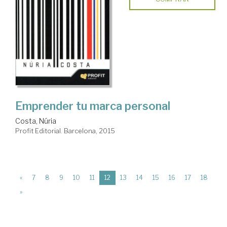
Emprender tu marca personal
Costa, Núria
Profit Editorial. Barcelona, 2015
(current)
«
7
8
9
10
11
12
13
14
15
16
17
18
»