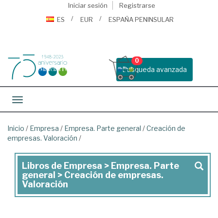
Iniciar sesión
Registrarse
ES
EUR
ESPAÑA PENINSULAR
0
Busqueda avanzada
Toggle navigation
Inicio
/
Empresa
/
Empresa. Parte general
/
Creación de
empresas. Valoración
/
Libros de Empresa > Empresa. Parte
Libros
general > Creación de empresas.
de
Valoración
Empresa
>