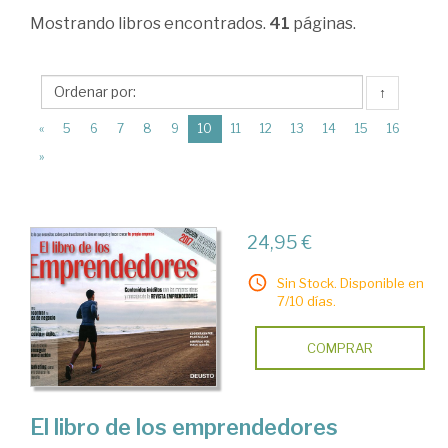
Empresa.
Mostrando
libros encontrados.
41
páginas.
Parte
general
↑
>
(current)
«
5
6
7
8
9
10
11
12
13
14
15
16
Creación
»
de
empresas.
Valoración
24,95 €
Sin Stock. Disponible en
7/10 días.
COMPRAR
El libro de los emprendedores