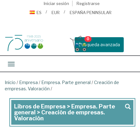
Iniciar sesión
Registrarse
ES
EUR
ESPAÑA PENINSULAR
0
Busqueda avanzada
Toggle navigation
Inicio
/
Empresa
/
Empresa. Parte general
/
Creación de
empresas. Valoración
/
Libros de Empresa > Empresa. Parte
Libros
general > Creación de empresas.
de
Valoración
Empresa
>