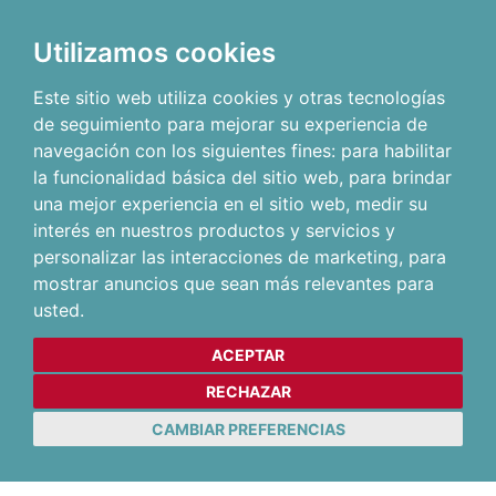
Utilizamos cookies
Este sitio web utiliza cookies y otras tecnologías
de seguimiento para mejorar su experiencia de
navegación con los siguientes fines:
para habilitar
la funcionalidad básica del sitio web
,
para brindar
una mejor experiencia en el sitio web
,
medir su
interés en nuestros productos y servicios y
personalizar las interacciones de marketing
,
para
mostrar anuncios que sean más relevantes para
usted
.
ACEPTAR
RECHAZAR
CAMBIAR PREFERENCIAS