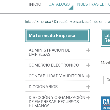
(CURRENT)
INICIO
CATÁLOGO
NUESTRAS
EDIT
Inicio
/
Empresa
/
Dirección y organización de emp
Materias de Empresa
Li
Lib
Re
de
ADMINISTRACIÓN DE
Em
EMPRESAS
>
Mos
COMERCIO ELECTRÓNICO
Dir
y
CONTABILIDAD Y AUDITORÍA
org
DICCIONARIOS
de
em
DIRECCIÓN Y ORGANIZACIÓN
DE EMPRESAS. RECURSOS
Re
HUMANOS