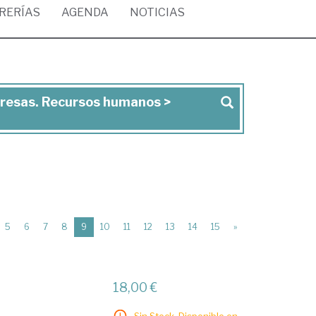
BRERÍAS
AGENDA
NOTICIAS
presas. Recursos humanos >
(current)
5
6
7
8
9
10
11
12
13
14
15
»
18,00 €