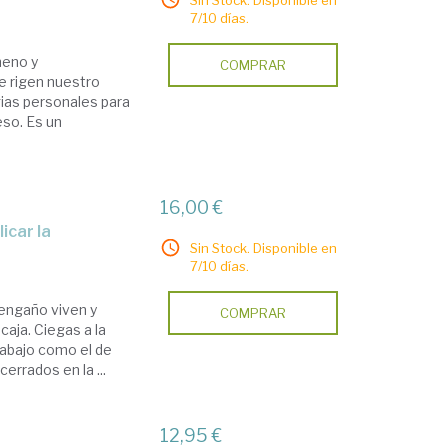
Sin Stock. Disponible en
7/10 días.
meno y
COMPRAR
e rigen nuestro
ias personales para
eso. Es un
16,00 €
Sin Stock. Disponible en
7/10 días.
engaño viven y
COMPRAR
aja. Ciegas a la
rabajo como el de
rrados en la ...
12,95 €