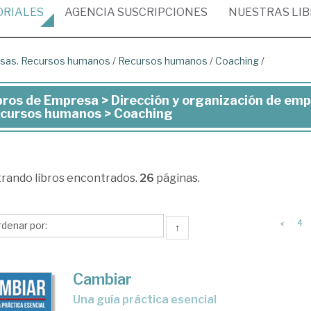
ORIALES
AGENCIA
SUSCRIPCIONES
NUESTRAS
LI
resas. Recursos humanos
/
Recursos humanos
/
Coaching
/
bros de Empresa > Dirección y organización de em
ros
cursos humanos > Coaching
presa
trando
libros encontrados.
26
páginas.
ección
«
4
↑
anización
presas.
Cambiar
cursos
una guía práctica esencial