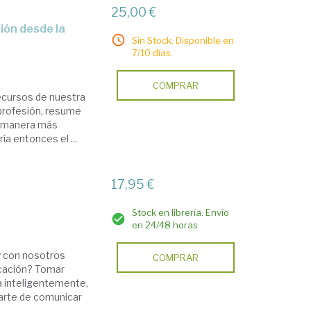
25,00 €
Sin Stock. Disponible en
7/10 días.
COMPRAR
ecursos de nuestra
 profesión, resume
de manera más
ía entonces el ...
17,95 €
Stock en librería. Envío
en 24/48 horas
y con nosotros
COMPRAR
cación? Tomar
la inteligentemente,
l arte de comunicar