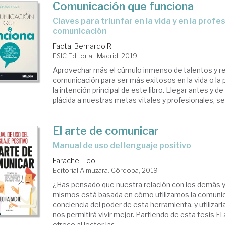
Comunicación que funciona
claves para triunfar en la vida y en la profesión desde la
comunicación
Facta, Bernardo R.
ESIC Editorial. Madrid, 2019
Aprovechar más el cúmulo inmenso de talentos y r
comunicación para ser más exitosos en la vida o la
la intención principal de este libro. Llegar antes y 
plácida a nuestras metas vitales y profesionales, ser
El arte de comunicar
manual de uso del lenguaje positivo
Farache, Leo
Editorial Almuzara. Córdoba, 2019
¿Has pensado que nuestra relación con los demás 
mismos está basada en cómo utilizamos la comuni
conciencia del poder de esta herramienta, y utilizar
nos permitirá vivir mejor. Partiendo de esta tesis E
ofrece al lector las ...