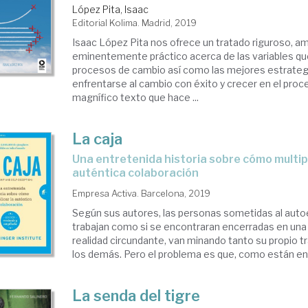
manos
López Pita, Isaac
Editorial Kolima. Madrid, 2019
Isaac López Pita nos ofrece un tratado riguroso, a
cursos
eminentemente práctico acerca de las variables qu
manos
procesos de cambio así como las mejores estrateg
enfrentarse al cambio con éxito y crecer en el proc
magnífico texto que hace ...
aching
La caja
una entretenida historia sobre cómo multiplicar la
auténtica colaboración
Empresa Activa. Barcelona, 2019
Según sus autores, las personas sometidas al auto
trabajan como si se encontraran encerradas en una c
realidad circundante, van minando tanto su propio t
los demás. Pero el problema es que, como están ence
La senda del tigre