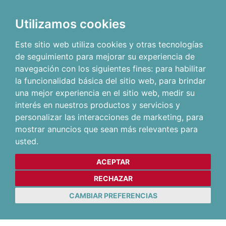
Utilizamos cookies
Este sitio web utiliza cookies y otras tecnologías
de seguimiento para mejorar su experiencia de
navegación con los siguientes fines:
para habilitar
la funcionalidad básica del sitio web
,
para brindar
una mejor experiencia en el sitio web
,
medir su
interés en nuestros productos y servicios y
personalizar las interacciones de marketing
,
para
mostrar anuncios que sean más relevantes para
usted
.
ACEPTAR
RECHAZAR
CAMBIAR PREFERENCIAS