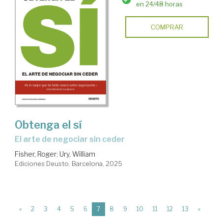
en 24/48 horas
COMPRAR
Obtenga el sí
El arte de negociar sin ceder
Fisher, Roger
;
Ury, William
Ediciones Deusto. Barcelona, 2025
(current)
«
2
3
4
5
6
7
8
9
10
11
12
13
»