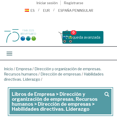
Iniciar sesión
Registrarse
ES
EUR
ESPAÑA PENINSULAR
0
Busqueda avanzada
Toggle navigation
Inicio
/
Empresa
/
Dirección y organización de empresas.
Recursos humanos
/
Dirección de empresas
/
Habilidades
directivas. Liderazgo
/
Libros de Empresa > Dirección y
Libros
organización de empresas. Recursos
de
humanos > Dirección de empresas >
Habilidades directivas. Liderazgo
Empresa