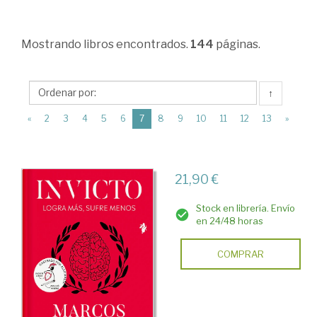
>
Dirección
Mostrando
libros encontrados.
144
páginas.
y
organización
de
↑
empresas.
(current)
«
2
3
4
5
6
7
8
9
10
11
12
13
»
Recursos
humanos
21,90 €
>
Dirección
Stock en librería. Envío
en 24/48 horas
de
empresas
COMPRAR
>
Habilidades
directivas.