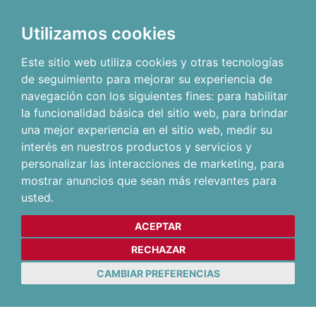
Utilizamos cookies
Este sitio web utiliza cookies y otras tecnologías
de seguimiento para mejorar su experiencia de
navegación con los siguientes fines:
para habilitar
la funcionalidad básica del sitio web
,
para brindar
una mejor experiencia en el sitio web
,
medir su
interés en nuestros productos y servicios y
personalizar las interacciones de marketing
,
para
mostrar anuncios que sean más relevantes para
usted
.
ACEPTAR
RECHAZAR
CAMBIAR PREFERENCIAS