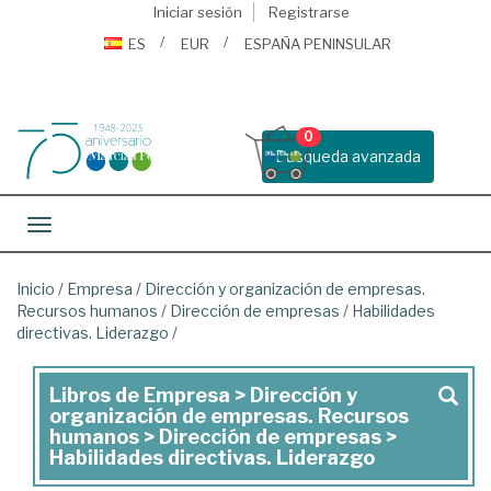
Iniciar sesión
Registrarse
ES
EUR
ESPAÑA PENINSULAR
0
Busqueda avanzada
Toggle navigation
Inicio
/
Empresa
/
Dirección y organización de empresas.
Recursos humanos
/
Dirección de empresas
/
Habilidades
directivas. Liderazgo
/
Libros de Empresa > Dirección y
Libros
organización de empresas. Recursos
de
humanos > Dirección de empresas >
Habilidades directivas. Liderazgo
Empresa