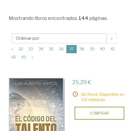
>
Dirección
Mostrando
libros encontrados.
144
páginas.
y
organización
de
↑
empresas.
(current)
«
32
33
34
35
36
37
38
39
40
41
Recursos
42
43
»
humanos
>
25,29 €
Dirección
de
Sin Stock. Disponible en
5/6 semanas.
empresas
>
COMPRAR
Habilidades
directivas.