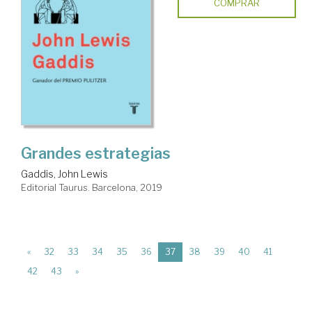
COMPRAR
Grandes estrategias
Gaddis, John Lewis
Editorial Taurus. Barcelona, 2019
(current)
«
32
33
34
35
36
37
38
39
40
41
42
43
»