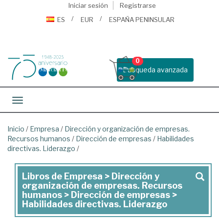
Iniciar sesión
Registrarse
ES
EUR
ESPAÑA PENINSULAR
0
Busqueda avanzada
Toggle navigation
Inicio
/
Empresa
/
Dirección y organización de empresas.
Recursos humanos
/
Dirección de empresas
/
Habilidades
directivas. Liderazgo
/
Libros de Empresa > Dirección y
Libros
organización de empresas. Recursos
de
humanos > Dirección de empresas >
Habilidades directivas. Liderazgo
Empresa