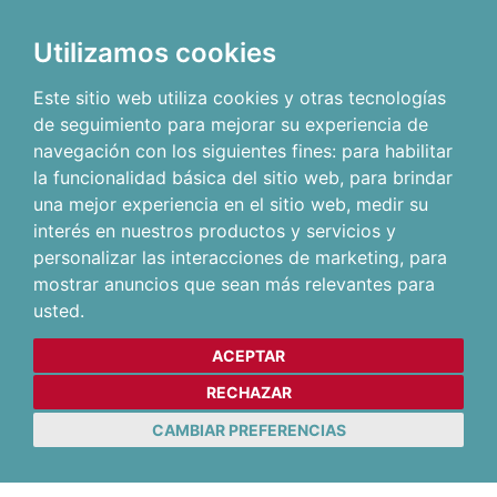
Utilizamos cookies
Este sitio web utiliza cookies y otras tecnologías
de seguimiento para mejorar su experiencia de
navegación con los siguientes fines:
para habilitar
la funcionalidad básica del sitio web
,
para brindar
una mejor experiencia en el sitio web
,
medir su
interés en nuestros productos y servicios y
personalizar las interacciones de marketing
,
para
mostrar anuncios que sean más relevantes para
usted
.
ACEPTAR
RECHAZAR
CAMBIAR PREFERENCIAS