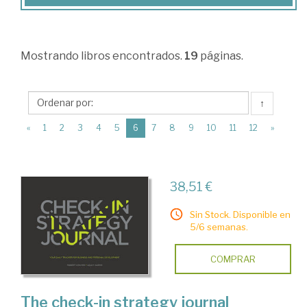
>
Dirección
y
Mostrando
libros encontrados.
19
páginas.
organización
de
↑
empresas.
(current)
«
1
2
3
4
5
6
7
8
9
10
11
12
»
Recursos
humanos
>
38,51 €
Dirección
Sin Stock. Disponible en
de
5/6 semanas.
empresas
>
COMPRAR
Decisión.
The check-in strategy journal
Toma