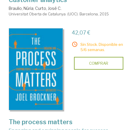
Braulio, Núria
;
Curto, José C.
Universitat Oberta de Catalunya. (UOC). Barcelona, 2015
42,07 €
Sin Stock. Disponible en
5/6 semanas.
COMPRAR
The process matters