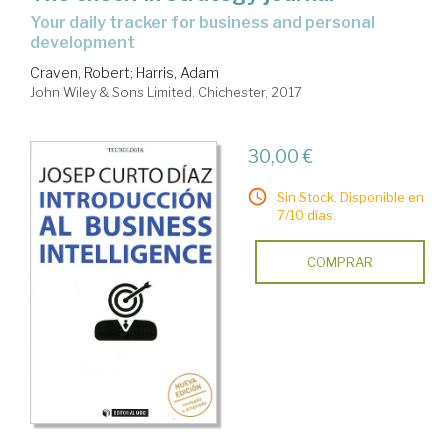
your daily tracker for business and personal
de
development
decisiones.
Craven, Robert
;
Harris, Adam
Técnicas
John Wiley & Sons Limited. Chichester, 2017
de
apoyo
30,00 €
Sin Stock. Disponible en
7/10 días.
COMPRAR