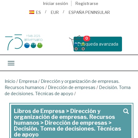
Iniciar sesión
Registrarse
ES
EUR
ESPAÑA PENINSULAR
0
Busqueda avanzada
Toggle navigation
Inicio
/
Empresa
/
Dirección y organización de empresas.
Recursos humanos
/
Dirección de empresas
/
Decisión. Toma
de decisiones. Técnicas de apoyo
/
Libros de Empresa > Dirección y
Libros
organización de empresas. Recursos
de
humanos > Dirección de empresas >
Decisión. Toma de decisiones. Técnicas
Empresa
de apoyo