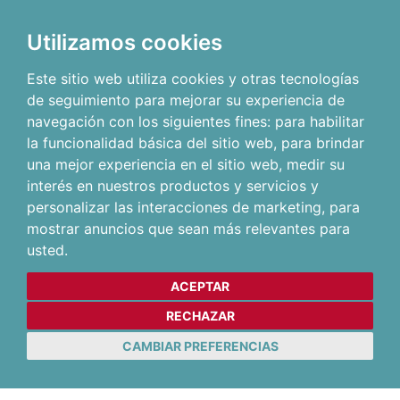
Utilizamos cookies
Este sitio web utiliza cookies y otras tecnologías
de seguimiento para mejorar su experiencia de
navegación con los siguientes fines:
para habilitar
la funcionalidad básica del sitio web
,
para brindar
una mejor experiencia en el sitio web
,
medir su
interés en nuestros productos y servicios y
personalizar las interacciones de marketing
,
para
mostrar anuncios que sean más relevantes para
usted
.
ACEPTAR
RECHAZAR
CAMBIAR PREFERENCIAS