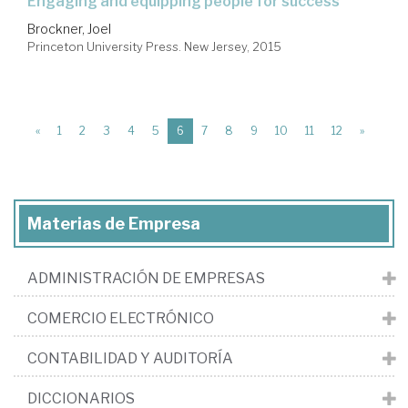
engaging and equipping people for success
Brockner, Joel
Princeton University Press. New Jersey, 2015
(current)
«
1
2
3
4
5
6
7
8
9
10
11
12
»
Materias de Empresa
ADMINISTRACIÓN DE EMPRESAS
COMERCIO ELECTRÓNICO
CONTABILIDAD Y AUDITORÍA
DICCIONARIOS