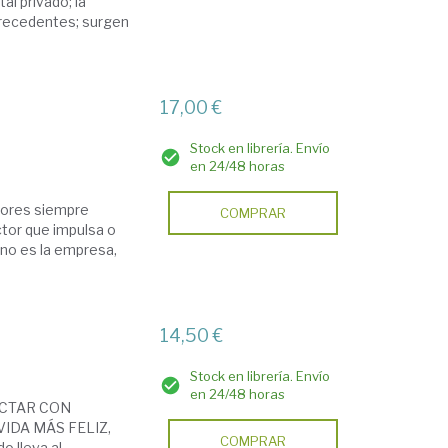
al privado; la
precedentes; surgen
17,00 €
Stock en librería. Envío
en 24/48 horas
ejores siempre
COMPRAR
tor que impulsa o
 no es la empresa,
14,50 €
Stock en librería. Envío
en 24/48 horas
ECTAR CON
IDA MÁS FELIZ,
COMPRAR
o lleva al