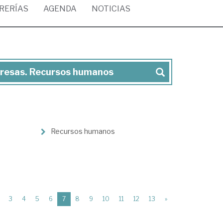
BRERÍAS
AGENDA
NOTICIAS
mpresas. Recursos humanos
Recursos humanos
(current)
3
4
5
6
7
8
9
10
11
12
13
»