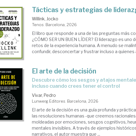
manos
Tácticas y estrategias de lidera
Willink, Jocko
Tenos. Barcelona, 2026
El libro que responde a una de las preguntas más c
¿CÓMO SER UN BUEN LÍDER? El liderazgo es uno d
retos de la experiencia humana. A menudo se malin
confundir, desconcertar y frustrar incluso a quienes
El arte de la decisión
Descubre cómo los sesgos y atajos mentales deciden por ti,
incluso cuando crees tener el control
Vivar, Pedro
Lunwerg Editores. Barcelona, 2026
El arte de la decisión es una guía profunda y prácti
las resoluciones humanas -que creemos racionales-
moldeadas por emociones, sesgos cognitivos, heurí
mentales invisibles. A través de ejemplos históricos,
narrativos, el autor muestra que ...