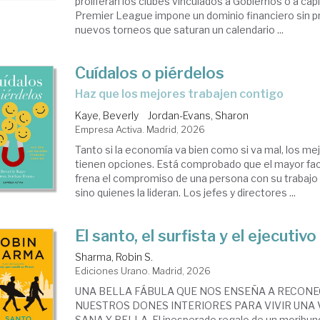
proliferan los clubes vinculados a Gobiernos o a capit
Premier League impone un dominio financiero sin 
nuevos torneos que saturan un calendario ...
Cuídalos o piérdelos
Haz que los mejores trabajen contigo
Kaye, Beverly
Jordan-Evans, Sharon
Empresa Activa. Madrid, 2026
Tanto si la economía va bien como si va mal, los m
tienen opciones. Está comprobado que el mayor fac
frena el compromiso de una persona con su trabajo
sino quienes la lideran. Los jefes y directores ...
El santo, el surfista y el ejecutivo
Sharma, Robin S.
Ediciones Urano. Madrid, 2026
UNA BELLA FÁBULA QUE NOS ENSEÑA A RECON
NUESTROS DONES INTERIORES PARA VIVIR UNA V
SANA Y BELLA. El inesperado regalo de un moribund