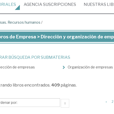
ORIALES
AGENCIA
SUSCRIPCIONES
NUESTRAS
LI
resas. Recursos humanos
/
bros de Empresa > Dirección y organización de e
ros
presa
TRAR BÚSQUEDA POR SUBMATERIAS
rección de empresas
Organización de empresas
ección
anización
trando
libros encontrados.
409
páginas.
presas.
«
2
↑
cursos