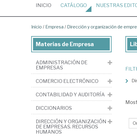
(CURRENT)
INICIO
CATÁLOGO
NUESTRAS
EDIT
Inicio
/
Empresa
/
Dirección y organización de emp
Materias de Empresa
Li
Lib
de
ADMINISTRACIÓN DE
Em
EMPRESAS
FIL
>
Di
COMERCIO ELECTRÓNICO
Dir
y
CONTABILIDAD Y AUDITORÍA
org
Mos
DICCIONARIOS
de
em
DIRECCIÓN Y ORGANIZACIÓN
DE EMPRESAS. RECURSOS
Re
HUMANOS