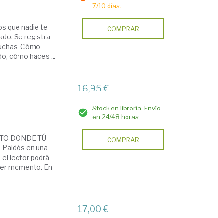
7/10 días.
os que nadie te
COMPRAR
ado. Se registra
cuchas. Cómo
o, cómo haces ...
16,95 €
Stock en librería. Envío
en 24/48 horas
NTO DONDE TÚ
COMPRAR
e Paidós en una
 el lector podrá
quier momento. En
17,00 €