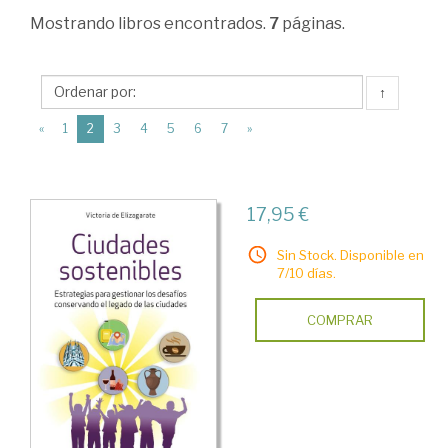
Administración.
Mostrando
libros encontrados.
7
páginas.
Gestión
de
↑
empresas
(current)
«
1
2
3
4
5
6
7
»
>
Monografías
sobre
17,95 €
gestión
Sin Stock. Disponible en
7/10 días.
COMPRAR