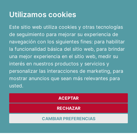
Utilizamos cookies
Este sitio web utiliza cookies y otras tecnologías
de seguimiento para mejorar su experiencia de
navegación con los siguientes fines:
para habilitar
la funcionalidad básica del sitio web
,
para brindar
una mejor experiencia en el sitio web
,
medir su
interés en nuestros productos y servicios y
personalizar las interacciones de marketing
,
para
mostrar anuncios que sean más relevantes para
usted
.
ACEPTAR
RECHAZAR
CAMBIAR PREFERENCIAS