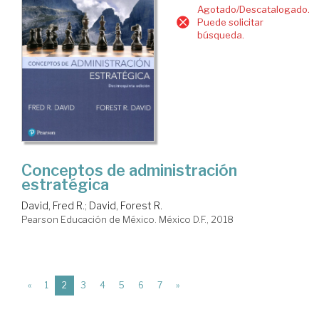
Agotado/Descatalogado.
Puede solicitar
búsqueda.
Conceptos de administración
estratégica
David, Fred R.
;
David, Forest R.
Pearson Educación de México. México D.F., 2018
(current)
«
1
2
3
4
5
6
7
»