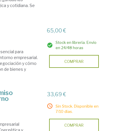
ca y cotidiana. Se
65,00 €
Stock en librería. Envío
en 24/48 horas
sencial para
entorno empresarial.
COMPRAR
negociación y cómo
ón de bienes y
omiso
33,69 €
rno
Sin Stock. Disponible en
7/10 días.
mpresarial
COMPRAR
 Energética y