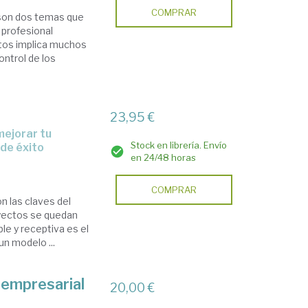
COMPRAR
 son dos temas que
 profesional
stos implica muchos
ntrol de los
23,95 €
Stock en librería. Envío
de éxito
en 24/48 horas
COMPRAR
n las claves del
oyectos se quedan
le y receptiva es el
un modelo ...
y empresarial
20,00 €