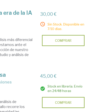
 era de la IA
30,00 €
Sin Stock. Disponible en
7/10 días.
isis más diferencial
COMPRAR
 estamos ante el
ección de nuestro
tudio y análisis de
esa
45,00 €
isiones
Stock en librería. Envío
en 24/48 horas
análisis de
COMPRAR
llo recorre los
eguridad las