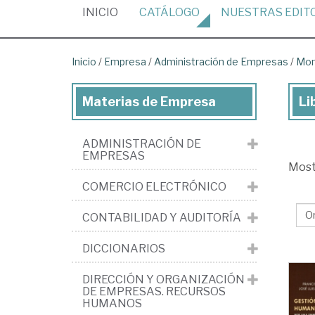
(CURRENT)
INICIO
CATÁLOGO
NUESTRAS
EDIT
Inicio
/
Empresa
/
Administración de Empresas
/
Mon
Materias de Empresa
Li
Lib
de
ADMINISTRACIÓN DE
Em
EMPRESAS
Mos
>
COMERCIO ELECTRÓNICO
Adm
Ge
CONTABILIDAD Y AUDITORÍA
de
DICCIONARIOS
em
>
DIRECCIÓN Y ORGANIZACIÓN
DE EMPRESAS. RECURSOS
Mo
HUMANOS