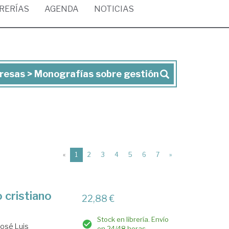
BRERÍAS
AGENDA
NOTICIAS
resas > Monografías sobre gestión
(current)
«
1
2
3
4
5
6
7
»
 cristiano
22,88 €
Stock en librería. Envío
José Luis
en 24/48 horas