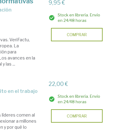
 normativas
9,95 €
Stock en librería. Envío
en 24/48 horas
COMPRAR
vas. VeriFactu,
uropea. La
ción para
 Los avances en la
y las ...
22,00 €
ito en el trabajo
Stock en librería. Envío
en 24/48 horas
s líderes comen al
COMPRAR
lexionar a millones
n y por qué lo