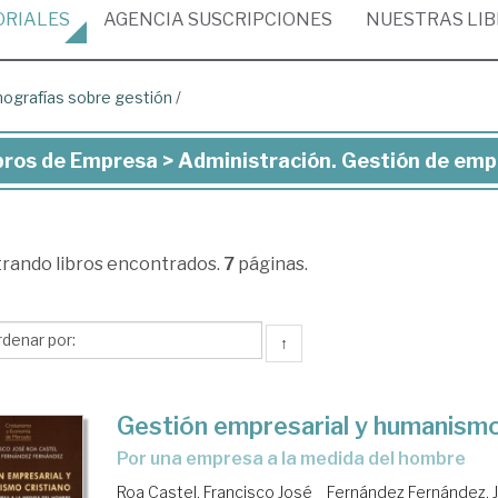
ORIALES
AGENCIA
SUSCRIPCIONES
NUESTRAS
LI
ografías sobre gestión
/
bros de Empresa > Administración. Gestión de emp
ros
presa
trando
libros encontrados.
7
páginas.
inistración.
stión
↑
presas
Gestión empresarial y humanismo
Por una empresa a la medida del hombre
nografías
Roa Castel, Francisco José
Fernández Fernández, 