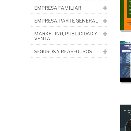
y
EMPRESA FAMILIAR
fin
en
EMPRESA. PARTE GENERAL
la
MARKETING, PUBLICIDAD Y
VENTA
em
SEGUROS Y REASEGUROS