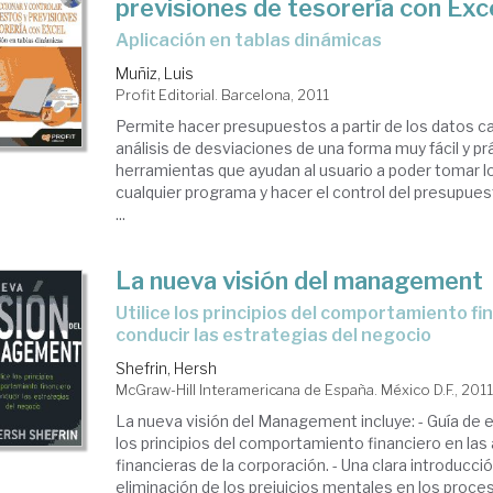
previsiones de tesorería con Exc
aplicación en tablas dinámicas
Muñiz, Luis
Profit Editorial. Barcelona, 2011
Permite hacer presupuestos a partir de los datos ca
análisis de desviaciones de una forma muy fácil y pr
herramientas que ayudan al usuario a poder tomar 
cualquier programa y hacer el control del presupuest
...
La nueva visión del management
utilice los principios del comportamiento financiero para
conducir las estrategias del negocio
Shefrin, Hersh
McGraw-Hill Interamericana de España. México D.F., 201
La nueva visión del Management incluye: - Guía de e
los principios del comportamiento financiero en las
financieras de la corporación. - Una clara introducci
eliminación de los prejuicios mentales en los proc