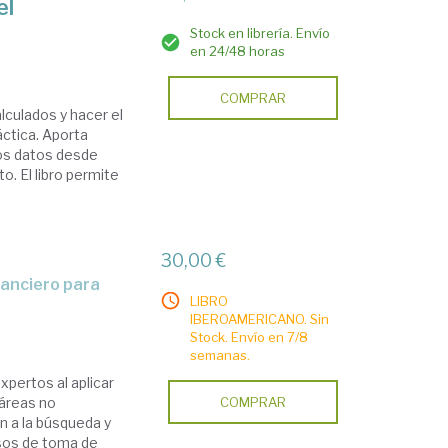
el
Stock en librería. Envío
en 24/48 horas
COMPRAR
lculados y hacer el
áctica. Aporta
los datos desde
o. El libro permite
30,00 €
LIBRO
IBEROAMERICANO. Sin
Stock. Envío en 7/8
1
semanas.
xpertos al aplicar
 áreas no
COMPRAR
ón a la búsqueda y
esos de toma de