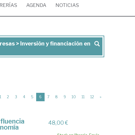
BRERÍAS
AGENDA
NOTICIAS
esas > Inversión y financiación en
(current)
1
2
3
4
5
6
7
8
9
10
11
12
»
nfluencia
48,00 €
onomía