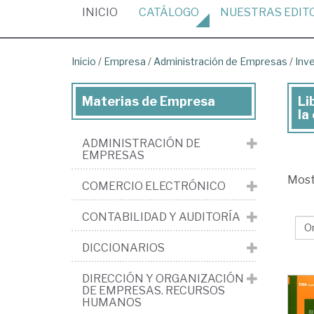
(CURRENT)
INICIO
CATÁLOGO
NUESTRAS
EDIT
Inicio
/
Empresa
/
Administración de Empresas
/
Inve
Materias de Empresa
Li
Lib
la
de
ADMINISTRACIÓN DE
Em
EMPRESAS
>
Mos
COMERCIO ELECTRÓNICO
Adm
Ge
CONTABILIDAD Y AUDITORÍA
de
DICCIONARIOS
em
>
DIRECCIÓN Y ORGANIZACIÓN
DE EMPRESAS. RECURSOS
Inv
HUMANOS