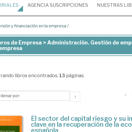
ORIALES
AGENCIA
SUSCRIPCIONES
NUESTRAS
LI
rsión y financiación en la empresa
/
bros de Empresa > Administración. Gestión de empr
ros
 empresa
presa
trando
libros encontrados.
13
páginas.
inistración.
stión
«
↑
presas
El sector del capital riesgo y su i
clave en la recuperación de la ec
ersión
española