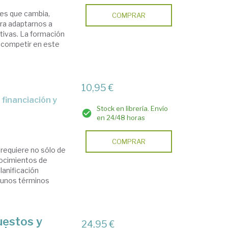
 es que cambia,
COMPRAR
ra adaptarnos a
tivas. La formación
 competir en este
10,95 €
Stock en librería. Envío
en 24/48 horas
COMPRAR
requiere no sólo de
nocimientos de
lanificación
n unos términos
uestos y
24,95 €