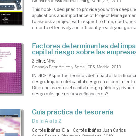
Global Professional Publishing. Kent (GB), 2010
This book is designed to provide you with a deep un
applications and importance of Project Management.
to assess a project with respect to time, costs, risk
order to effectively and efficiently reach your goals. I
Factores determinantes del impa
capital riesgo sobre las empresa
Zieling, Nina
Consejo Económico y Social. CES. Madrid, 2010
INDICE: Aspectos teóricos del impacto de la financi
riesgo. Impacto del capital riesgo en el crecimient
Diferencias entre el capital riesgo público y privado.
riesgo más que recursos financieros?.
Guía práctica de tesorería
de la A a la Z
Cortés Ibáñez, Elia
Cortés Ibáñez, Juan Carlos