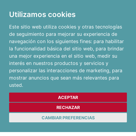
Utilizamos cookies
Este sitio web utiliza cookies y otras tecnologías
de seguimiento para mejorar su experiencia de
navegación con los siguientes fines:
para habilitar
la funcionalidad básica del sitio web
,
para brindar
una mejor experiencia en el sitio web
,
medir su
interés en nuestros productos y servicios y
personalizar las interacciones de marketing
,
para
mostrar anuncios que sean más relevantes para
usted
.
ACEPTAR
RECHAZAR
CAMBIAR PREFERENCIAS