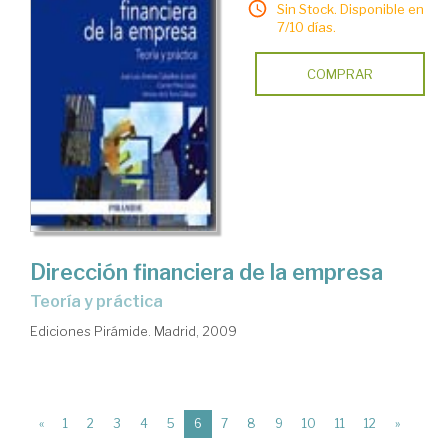
Sin Stock. Disponible en
7/10 días.
COMPRAR
Dirección financiera de la empresa
teoría y práctica
Ediciones Pirámide. Madrid, 2009
(current)
«
1
2
3
4
5
6
7
8
9
10
11
12
»