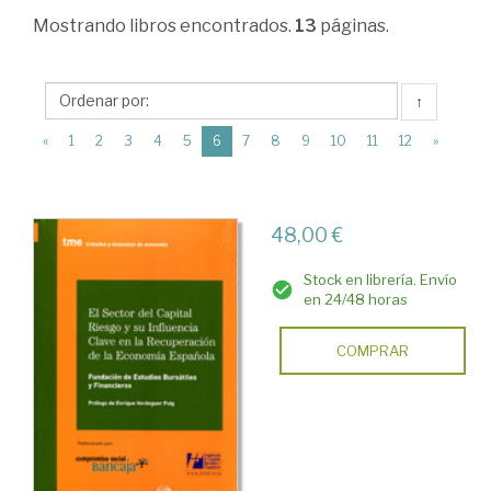
Administración.
Mostrando
libros encontrados.
13
páginas.
Gestión
de
↑
empresas
(current)
«
1
2
3
4
5
6
7
8
9
10
11
12
»
>
Inversión
y
48,00 €
financiación
Stock en librería. Envío
en
en 24/48 horas
la
COMPRAR
empresa