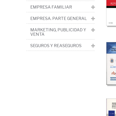
y
EMPRESA FAMILIAR
fin
en
EMPRESA. PARTE GENERAL
la
MARKETING, PUBLICIDAD Y
VENTA
em
SEGUROS Y REASEGUROS