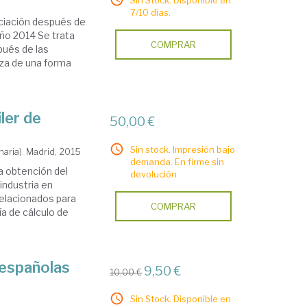
Sin Stock. Disponible en
7/10 días.
nciación después de
ño 2014 Se trata
COMPRAR
pués de las
iza de una forma
ler de
50,00 €
Sin stock. Impresión bajo
aria). Madrid, 2015
demanda. En firme sin
a obtención del
devolución
industria en
elacionados para
COMPRAR
ía de cálculo de
españolas
9,50 €
10,00 €
Sin Stock. Disponible en