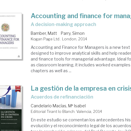
Accounting and finance for man
a decision-making approach
Bamber, Matt
Parry, Simon
Kogan Page Ltd.. London, 2014
Accounting and Finance for Managers is a new text 
designed to improve analytical skills and help read
and finance tools for managerial advantage. Ideal for
as classroom learning, it includes worked example
chapters as well as ...
La gestión de la empresa en crisi
acuerdos de refinanciación
Candelario Macías, Mª Isabel
Editorial Tirant lo Blanch. Valencia, 2014
En este estudio se comentan los antecedentes hist
evolución y el reconocimiento legal de los acuerdos