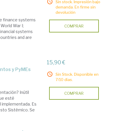
Sin stock. Impresión bajo
demanda. En firme sin
devolución
te finance systems
o World War I;
COMPRAR
 financial systems
 countries and are
15,90 €
ientos y PyMEs
Sin Stock. Disponible en
7/10 días.
ntación? Inútil
COMPRAR
que esté
l implementada. Es
sto Sistémico. Se