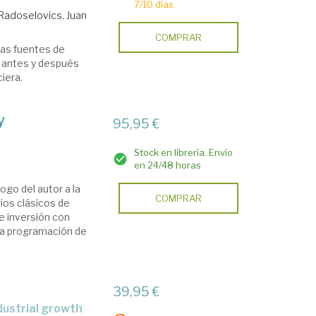
7/10 días.
Radoselovics, Juan
COMPRAR
las fuentes de
s antes y después
ciera.
y
95,95 €
Stock en librería. Envío
en 24/48 horas
ogo del autor a la
COMPRAR
ios clásicos de
e inversión con
 la programación de
39,95 €
ndustrial growth