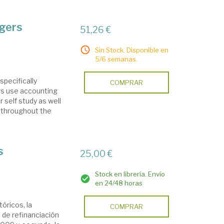
agers
51,26 €
Sin Stock. Disponible en
5/6 semanas.
specifically
COMPRAR
ers use accounting
 self study as well
s throughout the
s
25,00 €
Stock en librería. Envío
en 24/48 horas
óricos, la
COMPRAR
 de refinanciación