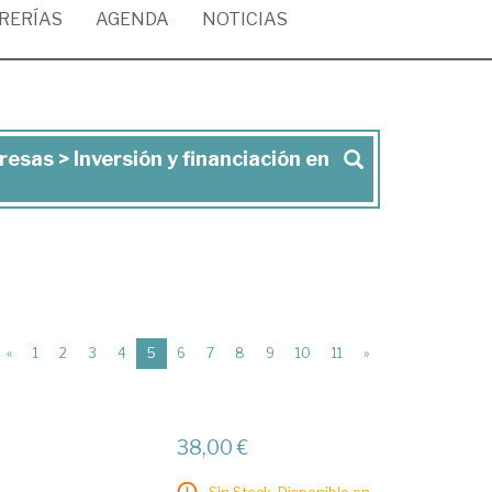
BRERÍAS
AGENDA
NOTICIAS
esas > Inversión y financiación en
(current)
«
1
2
3
4
5
6
7
8
9
10
11
»
38,00 €