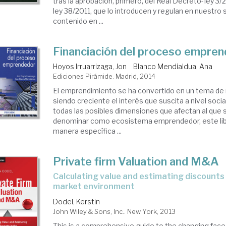
tras la aprobación, primero, del Real Decreto-Iey 3/
ley 38/2011, que lo introducen y regulan en nuestro
contenido en ...
Financiación del proceso empre
Hoyos Irruarrizaga, Jon
Blanco Mendialdua, Ana
Ediciones Pirámide. Madrid, 2014
El emprendimiento se ha convertido en un tema de
siendo creciente el interés que suscita a nivel social
todas las posibles dimensiones que afectan al que 
denominar como ecosistema emprendedor, este lib
manera específica ...
Private firm Valuation and M&A
calculating value and estimating discounts in the new
market environment
Dodel, Kerstin
John Wiley & Sons, Inc.. New York, 2013
This is a comprehensive guide to the changing face 