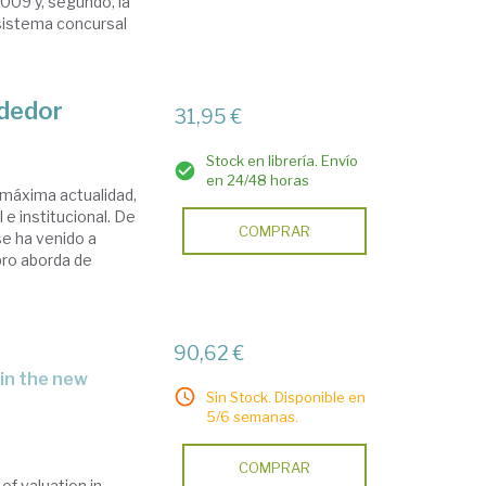
2009 y, segundo, la
 sistema concursal
ndedor
31,95 €
Stock en librería. Envío
en 24/48 horas
 máxima actualidad,
 e institucional. De
COMPRAR
se ha venido a
ro aborda de
90,62 €
Sin Stock. Disponible en
5/6 semanas.
COMPRAR
of valuation in