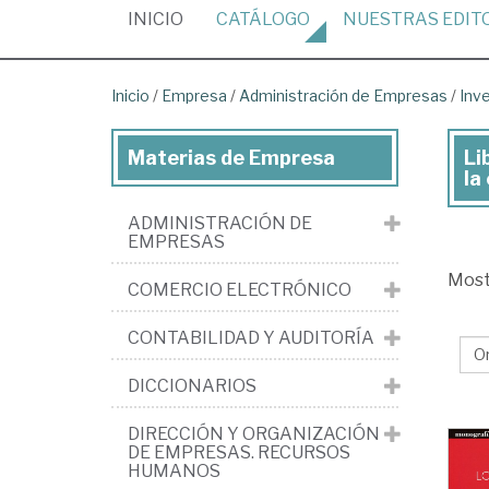
(CURRENT)
INICIO
CATÁLOGO
NUESTRAS
EDIT
Inicio
/
Empresa
/
Administración de Empresas
/
Inve
Materias de Empresa
Li
Lib
la
de
ADMINISTRACIÓN DE
Em
EMPRESAS
>
Mos
COMERCIO ELECTRÓNICO
Adm
Ge
CONTABILIDAD Y AUDITORÍA
de
DICCIONARIOS
em
>
DIRECCIÓN Y ORGANIZACIÓN
DE EMPRESAS. RECURSOS
Inv
HUMANOS