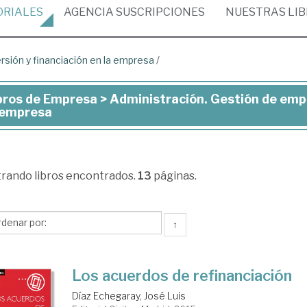
ORIALES
AGENCIA
SUSCRIPCIONES
NUESTRAS
LI
rsión y financiación en la empresa
/
bros de Empresa > Administración. Gestión de empr
ros
 empresa
presa
trando
libros encontrados.
13
páginas.
inistración.
stión
↑
presas
Los acuerdos de refinanciación
ersión
Díaz Echegaray, José Luis