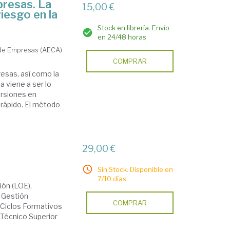
presas. La
15,00 €
riesgo en la
Stock en librería. Envío
en 24/48 horas
 de Empresas (AECA).
COMPRAR
esas, así como la
a viene a ser lo
ersiones en
 rápido. El método
29,00 €
Sin Stock. Disponible en
7/10 días.
ión (LOE),
e Gestión
COMPRAR
 Ciclos Formativos
 Técnico Superior