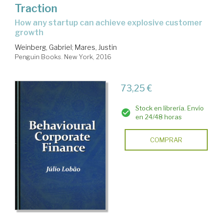
Traction
how any startup can achieve explosive customer
growth
Weinberg, Gabriel
;
Mares, Justin
Penguin Books. New York, 2016
73,25 €
Stock en librería. Envío
en 24/48 horas
COMPRAR