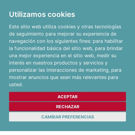
Utilizamos cookies
Este sitio web utiliza cookies y otras tecnologías
de seguimiento para mejorar su experiencia de
navegación con los siguientes fines:
para habilitar
la funcionalidad básica del sitio web
,
para brindar
una mejor experiencia en el sitio web
,
medir su
interés en nuestros productos y servicios y
personalizar las interacciones de marketing
,
para
mostrar anuncios que sean más relevantes para
usted
.
ACEPTAR
RECHAZAR
CAMBIAR PREFERENCIAS