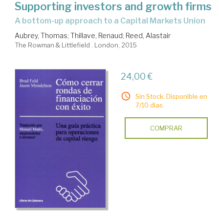
Supporting investors and growth firms
a bottom-up approach to a Capital Markets Union
Aubrey, Thomas
;
Thillave, Renaud
;
Reed, Alastair
The Rowman & Littlefield . London, 2015
24,00 €
Sin Stock. Disponible en
7/10 días.
COMPRAR