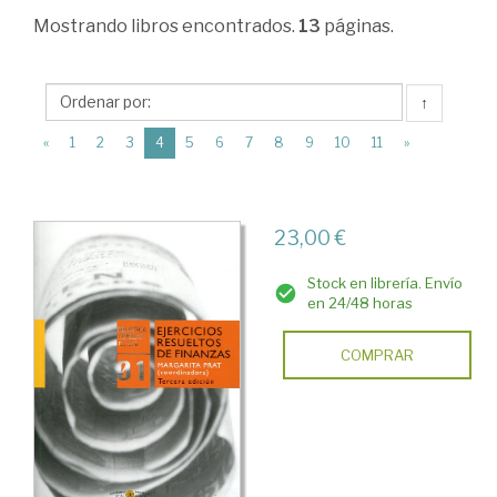
Administración.
Mostrando
libros encontrados.
13
páginas.
Gestión
de
↑
empresas
(current)
«
1
2
3
4
5
6
7
8
9
10
11
»
>
Inversión
y
23,00 €
financiación
Stock en librería. Envío
en
en 24/48 horas
la
COMPRAR
empresa