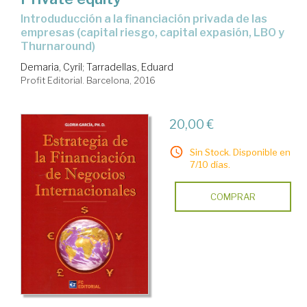
introduducción a la financiación privada de las
empresas (capital riesgo, capital expasión, LBO y
Thurnaround)
Demaria, Cyril
;
Tarradellas, Eduard
Profit Editorial. Barcelona, 2016
20,00 €
Sin Stock. Disponible en
7/10 días.
COMPRAR