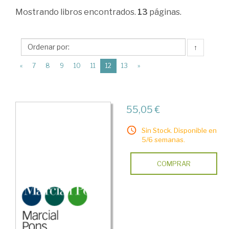
Administración.
Mostrando
libros encontrados.
13
páginas.
Gestión
de
↑
empresas
(current)
«
7
8
9
10
11
12
13
»
>
Inversión
y
55,05 €
financiación
Sin Stock. Disponible en
en
5/6 semanas.
la
COMPRAR
empresa