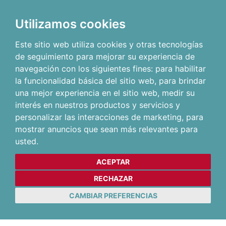
Utilizamos cookies
Este sitio web utiliza cookies y otras tecnologías
de seguimiento para mejorar su experiencia de
navegación con los siguientes fines:
para habilitar
la funcionalidad básica del sitio web
,
para brindar
una mejor experiencia en el sitio web
,
medir su
interés en nuestros productos y servicios y
personalizar las interacciones de marketing
,
para
mostrar anuncios que sean más relevantes para
usted
.
ACEPTAR
RECHAZAR
CAMBIAR PREFERENCIAS