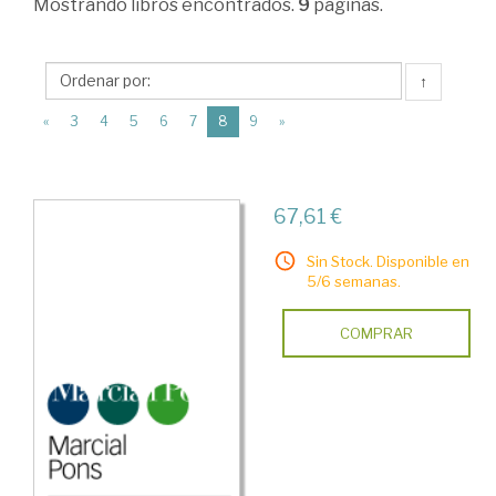
Mostrando
libros encontrados.
9
páginas.
Teoría
Económica
↑
>
(current)
Teoría
«
3
4
5
6
7
8
9
»
Económica
>
67,61 €
Teoría
de
Sin Stock. Disponible en
5/6 semanas.
Juegos
COMPRAR