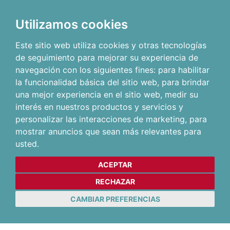
Utilizamos cookies
Este sitio web utiliza cookies y otras tecnologías
de seguimiento para mejorar su experiencia de
navegación con los siguientes fines:
para habilitar
la funcionalidad básica del sitio web
,
para brindar
una mejor experiencia en el sitio web
,
medir su
interés en nuestros productos y servicios y
personalizar las interacciones de marketing
,
para
mostrar anuncios que sean más relevantes para
usted
.
ACEPTAR
RECHAZAR
CAMBIAR PREFERENCIAS