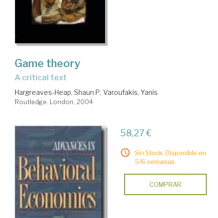
Game theory
a critical text
Hargreaves-Heap, Shaun P.
;
Varoufakis, Yanis
Routledge. London, 2004
58,27 €
Sin Stock. Disponible en
5/6 semanas.
COMPRAR