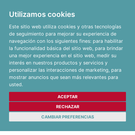
Utilizamos cookies
Este sitio web utiliza cookies y otras tecnologías
de seguimiento para mejorar su experiencia de
navegación con los siguientes fines:
para habilitar
la funcionalidad básica del sitio web
,
para brindar
una mejor experiencia en el sitio web
,
medir su
interés en nuestros productos y servicios y
personalizar las interacciones de marketing
,
para
mostrar anuncios que sean más relevantes para
usted
.
ACEPTAR
RECHAZAR
CAMBIAR PREFERENCIAS