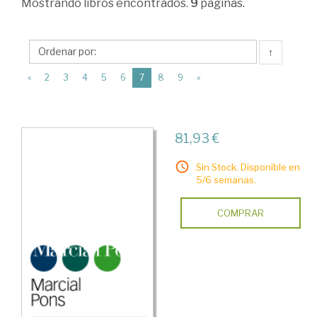
Mostrando
libros encontrados.
9
páginas.
Teoría
Económica
↑
>
(current)
Teoría
«
2
3
4
5
6
7
8
9
»
Económica
>
81,93 €
Teoría
de
Sin Stock. Disponible en
5/6 semanas.
Juegos
COMPRAR