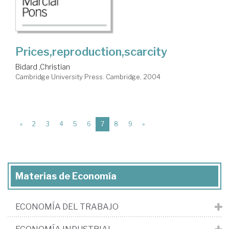
Prices,reproduction,scarcity
Bidard ,Christian
Cambridge University Press. Cambridge, 2004
(current)
«
2
3
4
5
6
7
8
9
»
Materias de Economía
ECONOMÍA DEL TRABAJO