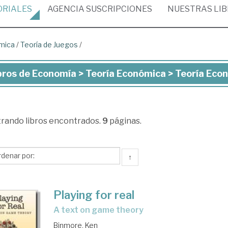
ORIALES
AGENCIA
SUSCRIPCIONES
NUESTRAS
LI
mica
/
Teoría de Juegos
/
bros de Economía > Teoría Económica > Teoría Econ
ros
onomía
trando
libros encontrados.
9
páginas.
ría
onómica
↑
ría
Playing for real
onómica
a text on game theory
Binmore, Ken