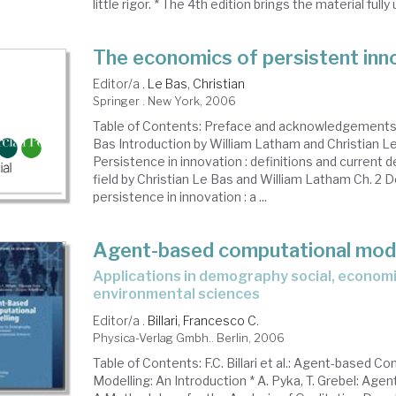
little rigor. * The 4th edition brings the material fully 
The economics of persistent inn
Editor/a .
Le Bas, Christian
Springer . New York, 2006
Table of Contents: Preface and acknowledgements 
Bas Introduction by William Latham and Christian Le
Persistence in innovation : definitions and current
field by Christian Le Bas and William Latham Ch. 2 
persistence in innovation : a ...
Agent-based computational mode
applications in demography social, economic and
environmental sciences
Editor/a .
Billari, Francesco C.
Physica-Verlag Gmbh.. Berlin, 2006
Table of Contents: F.C. Billari et al.: Agent-based C
Modelling: An Introduction * A. Pyka, T. Grebel: Age