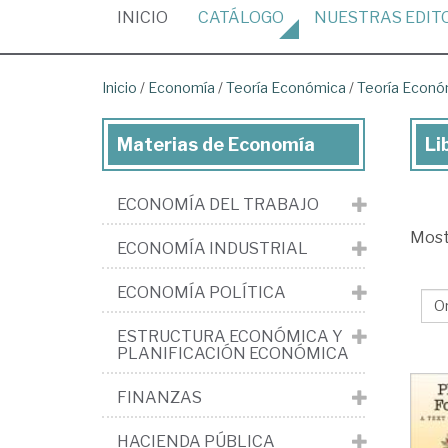
(CURRENT)
INICIO
CATÁLOGO
NUESTRAS
EDIT
Inicio
/
Economía
/
Teoría Económica
/
Teoría Econó
Materias de Economía
Li
Lib
de
ECONOMÍA DEL TRABAJO
Ec
Mos
>
ECONOMÍA INDUSTRIAL
Teo
ECONOMÍA POLÍTICA
Ec
>
ESTRUCTURA ECONÓMICA Y
PLANIFICACIÓN ECONÓMICA
Teo
Ec
FINANZAS
>
HACIENDA PÚBLICA