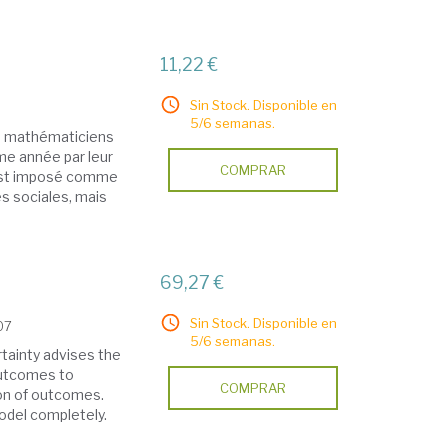
11,22 €
Sin Stock. Disponible en
5/6 semanas.
s mathématiciens
ême année par leur
COMPRAR
s'est imposé comme
s sociales, mais
69,27 €
Sin Stock. Disponible en
07
5/6 semanas.
tainty advises the
 outcomes to
COMPRAR
ion of outcomes.
odel completely.