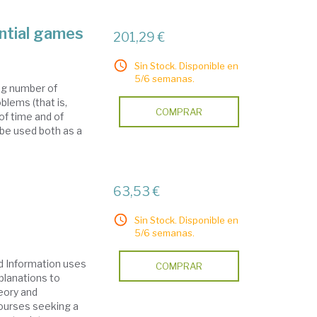
ential games
201,29 €
Sin Stock. Disponible en
5/6 semanas.
ng number of
lems (that is,
COMPRAR
 of time and of
 be used both as a
63,53 €
Sin Stock. Disponible en
5/6 semanas.
nd Information uses
COMPRAR
planations to
eory and
courses seeking a