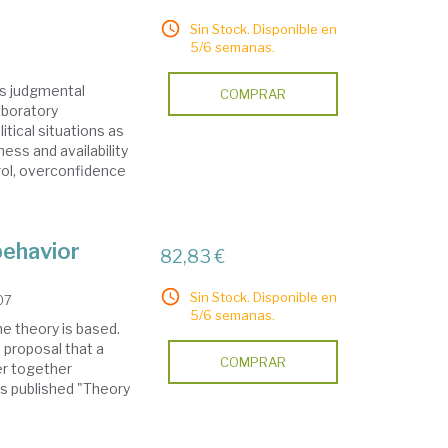
Sin Stock. Disponible en
5/6 semanas.
us judgmental
COMPRAR
laboratory
itical situations as
ess and availability
trol, overconfidence
behavior
82,83 €
Sin Stock. Disponible en
07
5/6 semanas.
e theory is based.
proposal that a
COMPRAR
er together
s published "Theory