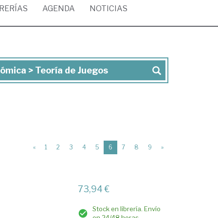
BRERÍAS
AGENDA
NOTICIAS
ómica > Teoría de Juegos
(current)
«
1
2
3
4
5
6
7
8
9
»
73,94 €
Stock en librería. Envío
en 24/48 horas