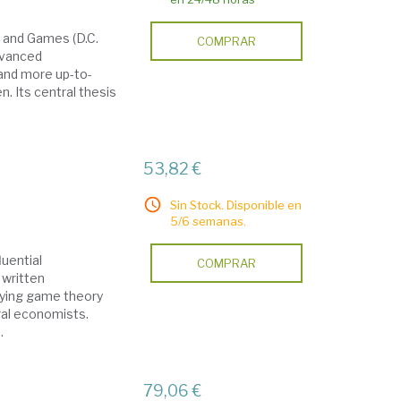
 and Games (D.C.
COMPRAR
advanced
 and more up-to-
n. Its central thesis
53,82 €
Sin Stock. Disponible en
5/6 semanas.
luential
COMPRAR
 written
lying game theory
oral economists.
.
79,06 €