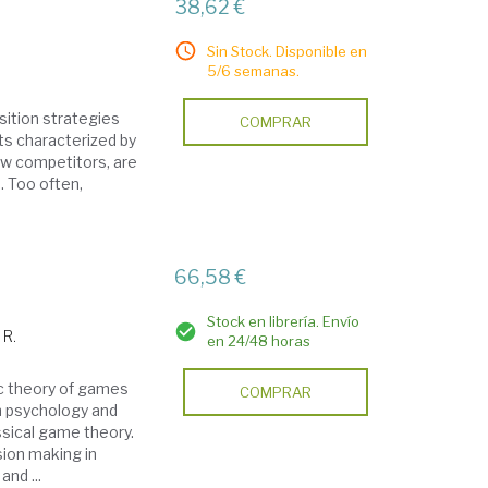
38,62 €
Sin Stock. Disponible en
5/6 semanas.
isition strategies
COMPRAR
ets characterized by
ew competitors, are
. Too often,
66,58 €
Stock en librería. Envío
 R.
en 24/48 horas
c theory of games
COMPRAR
in psychology and
ssical game theory.
sion making in
nd ...