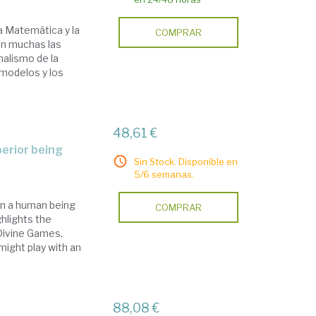
la Matemática y la
COMPRAR
on muchas las
malismo de la
 modelos y los
48,61 €
perior being
Sin Stock. Disponible en
5/6 semanas.
en a human being
COMPRAR
hlights the
n Divine Games,
ight play with an
e
88,08 €