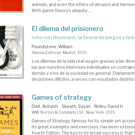
animals, and even the ethics of altruism and fairnes
With game theory's ubiquity ...
El dilema del prisionero
John von Neumann, la teoría de juegos y la
Poundstone, William
Alianza Editorial. Madrid, 2015
Los dilemas de la vida real surgen gracias a las di
las que nuestros intereses individuales se contrapo
demás y a los de la sociedad en general. Diariame
decisiones difíciles, a veces con resultados distintos
Games of strategy
Dixit, Avinash
Skeath, Susan
Reiley, David H.
W.W. Norton & Company Ltd.. New York, 2015
Games of Strategy, famous for its simple yet accur
its great examples and exercises, has been extensiv
Fourth Edition. The key to its broad success is that