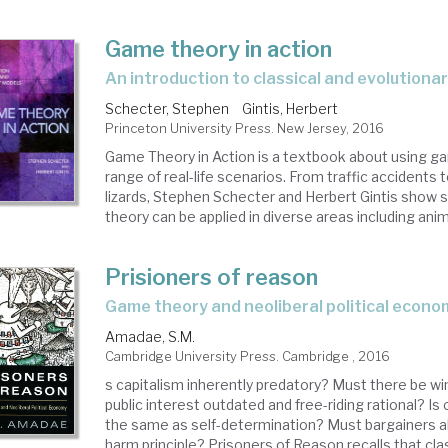
Game theory in action
an introduction to classical and evolution
Schecter, Stephen
Gintis, Herbert
Princeton University Press. New Jersey, 2016
Game Theory in Action is a textbook about using g
range of real-life scenarios. From traffic accidents t
lizards, Stephen Schecter and Herbert Gintis sho
theory can be applied in diverse areas including anima
Prisioners of reason
game theory and neoliberal political econ
Amadae, S.M.
Cambridge University Press. Cambridge , 2016
s capitalism inherently predatory? Must there be wi
public interest outdated and free-riding rational? I
the same as self-determination? Must bargainers 
harm principle? Prisoners of Reason recalls that clas