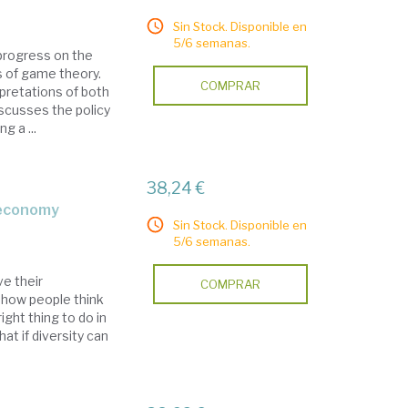
Sin Stock. Disponible en
5/6 semanas.
progress on the
s of game theory.
COMPRAR
pretations of both
scusses the policy
 a ...
38,24 €
 economy
Sin Stock. Disponible en
5/6 semanas.
e their
COMPRAR
 how people think
ight thing to do in
t if diversity can