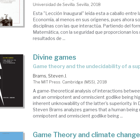
ría
Universidad de Sevilla. Sevilla, 2018
Esta "Lección Inaugural" leída esta a caballo entre 
Economía, al menos en sus orígenes, pues ahora s
egos
disciplinas con las que interactúa. Partiendo del for
Matemática, con la seguridad que proporcionan los
resultados de ...
Divine games
game theory and the undecidability of a su
Brams, Steven J.
The MIT Press. Cambridge (MSS), 2018
A game-theoretical analysis of interactions betwe
and an omnipotent and omniscient godlike being hig
inherent unknowability of the latter's superiority. I
Steven Brams analyzes games that a human being m
omnipotent and omniscient godlike being ...
Game Theory and climate chang