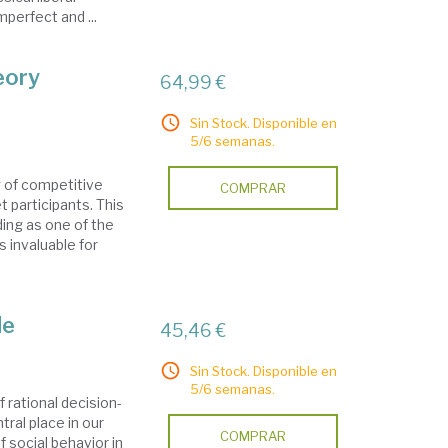
mperfect and ...
eory
64,99 €
Sin Stock. Disponible en
5/6 semanas.
g of competitive
COMPRAR
 participants. This
ding as one of the
s invaluable for
de
45,46 €
Sin Stock. Disponible en
5/6 semanas.
rational decision-
ral place in our
COMPRAR
f social behavior in