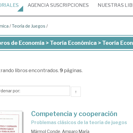
ORIALES
AGENCIA
SUSCRIPCIONES
NUESTRAS
LI
mica
/
Teoría de Juegos
/
bros de Economía > Teoría Económica > Teoría Econ
ros
onomía
trando
libros encontrados.
9
páginas.
ría
onómica
↑
ría
Competencia y cooperación
onómica
problemas clásicos de la teoría de juegos
Mármol Conde, Amparo María