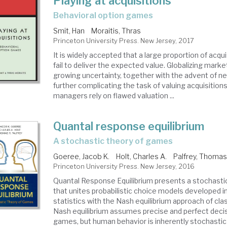
Playing at acquisitions
behavioral option games
Smit, Han
Moraitis, Thras
Princeton University Press. New Jersey, 2017
It is widely accepted that a large proportion of acqu
fail to deliver the expected value. Globalizing mark
growing uncertainty, together with the advent of n
further complicating the task of valuing acquisitions
managers rely on flawed valuation ...
Quantal response equilibrium
a stochastic theory of games
Goeree, Jacob K.
Holt, Charles A.
Palfrey, Thomas
Princeton University Press. New Jersey, 2016
Quantal Response Equilibrium presents a stochasti
that unites probabilistic choice models developed 
statistics with the Nash equilibrium approach of cla
Nash equilibrium assumes precise and perfect deci
games, but human behavior is inherently stochastic a