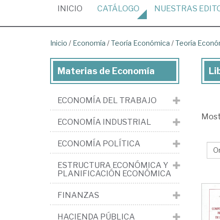
(CURRENT)
INICIO
CATÁLOGO
NUESTRAS
EDIT
Inicio
/
Economía
/
Teoría Económica
/
Teoría Econó
Materias de Economía
Li
Lib
de
ECONOMÍA DEL TRABAJO
Ec
Mos
>
ECONOMÍA INDUSTRIAL
Teo
ECONOMÍA POLÍTICA
Ec
>
ESTRUCTURA ECONÓMICA Y
PLANIFICACIÓN ECONÓMICA
Teo
Ec
FINANZAS
>
HACIENDA PÚBLICA