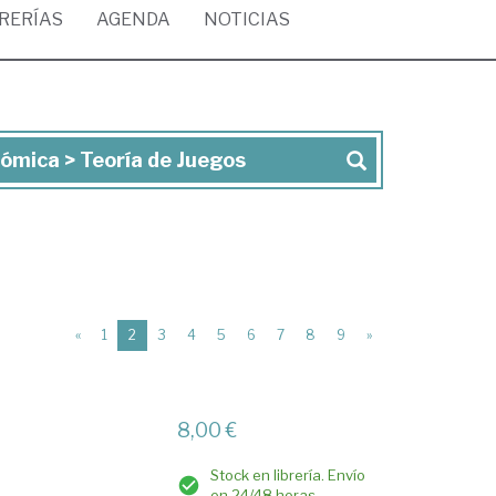
BRERÍAS
AGENDA
NOTICIAS
ómica > Teoría de Juegos
(current)
«
1
2
3
4
5
6
7
8
9
»
8,00 €
Stock en librería. Envío
en 24/48 horas