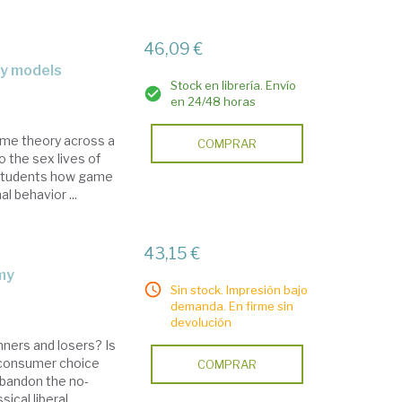
46,09 €
ary models
Stock en librería. Envío
en 24/48 horas
ame theory across a
COMPRAR
o the sex lives of
w students how game
l behavior ...
43,15 €
omy
Sin stock. Impresión bajo
demanda. En firme sin
devolución
nners and losers? Is
s consumer choice
COMPRAR
abandon the no-
sical liberal