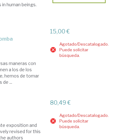
s in human beings.
15,00 €
 bomba
Agotado/Descatalogado.
Puede solicitar
búsqueda.
versas maneras con
nen a los de los
nte, hemos de tomar
 de ...
80,49 €
Agotado/Descatalogado.
Puede solicitar
ate exposition and
búsqueda.
ely revised for this
 the authors