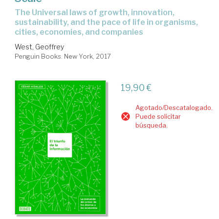
the Universal laws of growth, innovation,
sustainability, and the pace of life in organisms,
cities, economies, and companies
West, Geoffrey
Penguin Books. New York, 2017
19,90 €
Agotado/Descatalogado.
Puede solicitar
búsqueda.