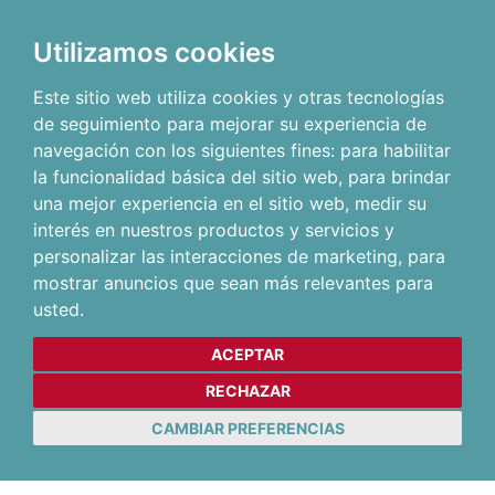
Utilizamos cookies
Este sitio web utiliza cookies y otras tecnologías
de seguimiento para mejorar su experiencia de
navegación con los siguientes fines:
para habilitar
la funcionalidad básica del sitio web
,
para brindar
una mejor experiencia en el sitio web
,
medir su
interés en nuestros productos y servicios y
personalizar las interacciones de marketing
,
para
mostrar anuncios que sean más relevantes para
usted
.
ACEPTAR
RECHAZAR
CAMBIAR PREFERENCIAS