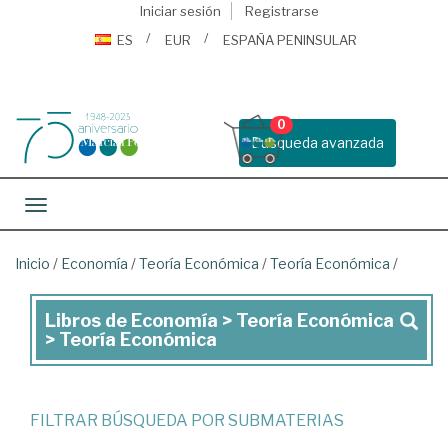
Iniciar sesión
Registrarse
ES
EUR
ESPAÑA PENINSULAR
0
Busqueda avanzada
Toggle navigation
Inicio
/
Economía
/
Teoría Económica
/
Teoría Económica
/
Libros de Economía > Teoría Económica
Libros
> Teoría Económica
de
Economía
>
FILTRAR BÚSQUEDA POR SUBMATERIAS