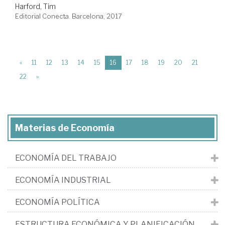
Harford, Tim
Editorial Conecta. Barcelona, 2017
(current)
«
11
12
13
14
15
16
17
18
19
20
21
22
»
Materias de Economía
ECONOMÍA DEL TRABAJO
ECONOMÍA INDUSTRIAL
ECONOMÍA POLÍTICA
ESTRUCTURA ECONÓMICA Y PLANIFICACIÓN