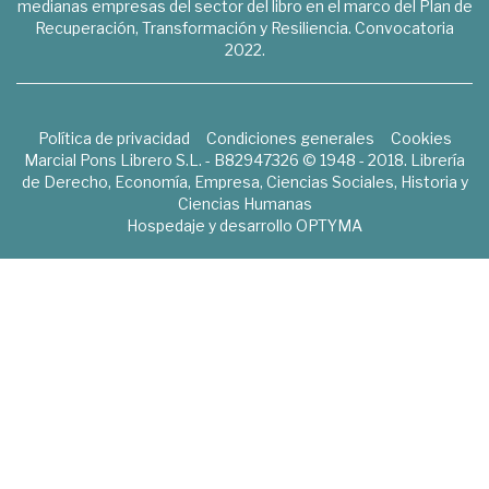
medianas empresas del sector del libro en el marco del Plan de
Recuperación, Transformación y Resiliencia. Convocatoria
2022.
Política de privacidad
Condiciones generales
Cookies
Marcial Pons Librero S.L. - B82947326 © 1948 - 2018. Librería
de Derecho, Economía, Empresa, Ciencias Sociales, Historia y
Ciencias Humanas
Hospedaje y desarrollo
OPTYMA