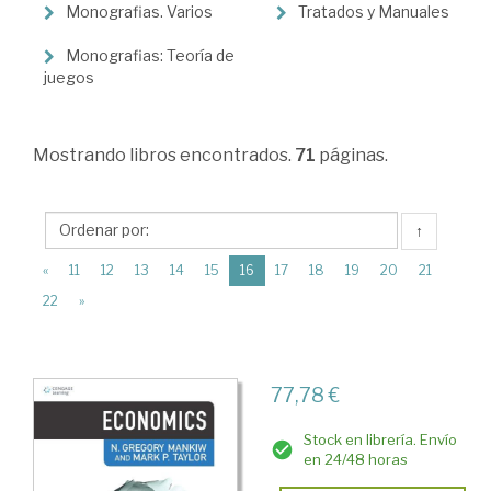
Teoría
Monografias. Varios
Tratados y Manuales
Económica
Monografias: Teoría de
>
juegos
Teoría
Económica
Mostrando
libros encontrados.
71
páginas.
↑
(current)
«
11
12
13
14
15
16
17
18
19
20
21
22
»
77,78 €
Stock en librería. Envío
en 24/48 horas