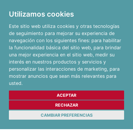
Utilizamos cookies
Este sitio web utiliza cookies y otras tecnologías
de seguimiento para mejorar su experiencia de
navegación con los siguientes fines:
para habilitar
la funcionalidad básica del sitio web
,
para brindar
una mejor experiencia en el sitio web
,
medir su
interés en nuestros productos y servicios y
personalizar las interacciones de marketing
,
para
mostrar anuncios que sean más relevantes para
usted
.
ACEPTAR
RECHAZAR
CAMBIAR PREFERENCIAS