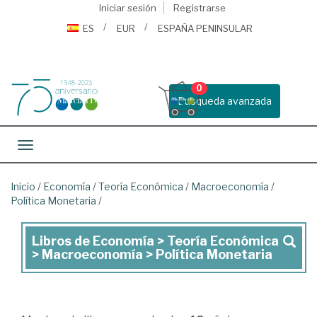
Iniciar sesión
Registrarse
ES
EUR
ESPAÑA PENINSULAR
0
Busqueda avanzada
Toggle navigation
Inicio
/
Economía
/
Teoría Económica
/
Macroeconomía
/
Política Monetaria
/
Libros de Economía > Teoría Económica
Libros
> Macroeconomía > Política Monetaria
de
Economía
>