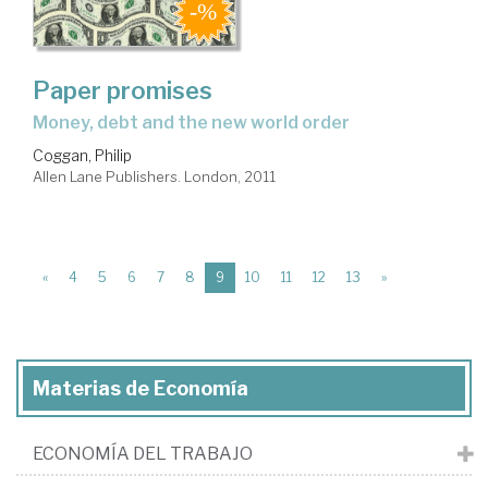
Paper promises
money, debt and the new world order
Coggan, Philip
Allen Lane Publishers. London, 2011
(current)
«
4
5
6
7
8
9
10
11
12
13
»
Materias de Economía
ECONOMÍA DEL TRABAJO