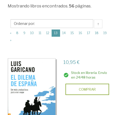
Teoría
Mostrando
libros encontrados.
56
páginas.
Económica
>
↑
Macroeconomía
(current)
«
8
9
10
11
12
13
14
15
16
17
18
19
>
»
Fluctuaciones,
ciclos
y
10,95 €
crisis
Stock en librería. Envío
económicas
en 24/48 horas
COMPRAR