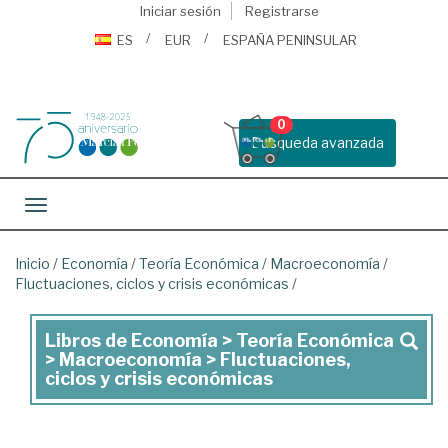
Iniciar sesión
Registrarse
ES
EUR
ESPAÑA PENINSULAR
0
Busqueda avanzada
Toggle navigation
Inicio
/
Economía
/
Teoría Económica
/
Macroeconomía
/
Fluctuaciones, ciclos y crisis económicas
/
Libros de Economía > Teoría Económica
Libros
> Macroeconomía > Fluctuaciones,
de
ciclos y crisis económicas
Economía
>