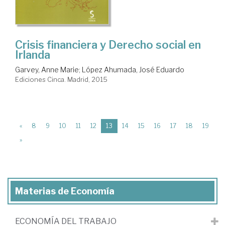
Crisis financiera y Derecho social en
Irlanda
Garvey, Anne Marie
;
López Ahumada, José Eduardo
Ediciones Cinca. Madrid, 2015
(current)
«
8
9
10
11
12
13
14
15
16
17
18
19
»
Materias de Economía
ECONOMÍA DEL TRABAJO