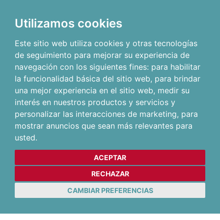
Utilizamos cookies
Este sitio web utiliza cookies y otras tecnologías
de seguimiento para mejorar su experiencia de
navegación con los siguientes fines:
para habilitar
la funcionalidad básica del sitio web
,
para brindar
una mejor experiencia en el sitio web
,
medir su
interés en nuestros productos y servicios y
personalizar las interacciones de marketing
,
para
mostrar anuncios que sean más relevantes para
usted
.
ACEPTAR
RECHAZAR
CAMBIAR PREFERENCIAS