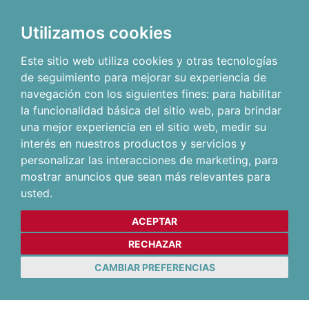
Utilizamos cookies
Este sitio web utiliza cookies y otras tecnologías
de seguimiento para mejorar su experiencia de
navegación con los siguientes fines:
para habilitar
la funcionalidad básica del sitio web
,
para brindar
una mejor experiencia en el sitio web
,
medir su
interés en nuestros productos y servicios y
personalizar las interacciones de marketing
,
para
mostrar anuncios que sean más relevantes para
usted
.
ACEPTAR
RECHAZAR
CAMBIAR PREFERENCIAS