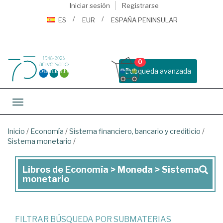
Iniciar sesión
Registrarse
ES
EUR
ESPAÑA PENINSULAR
0
Busqueda avanzada
Toggle navigation
Inicio
/
Economía
/
Sistema financiero, bancario y crediticio
/
Sistema monetario
/
Libros de Economía > Moneda > Sistema
Libros
monetario
de
Economía
>
FILTRAR BÚSQUEDA POR SUBMATERIAS