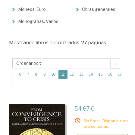
Moneda
Moneda. Euro
Obras generales
>
Monografias. Varios
Sistema
monetario
Mostrando
libros encontrados.
27
páginas.
↑
(current)
«
6
7
8
9
10
11
12
13
14
15
16
17
»
54,67 €
Sin Stock. Disponible en
5/6 semanas.