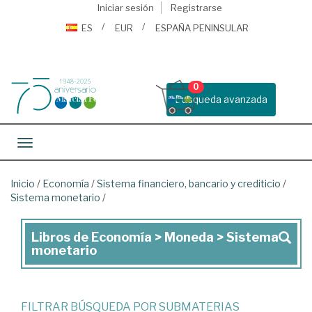
Iniciar sesión
Registrarse
ES
EUR
ESPAÑA PENINSULAR
0
Busqueda avanzada
Toggle navigation
Inicio
/
Economía
/
Sistema financiero, bancario y crediticio
/
Sistema monetario
/
Libros de Economía > Moneda > Sistema
Libros
monetario
de
Economía
>
FILTRAR BÚSQUEDA POR SUBMATERIAS