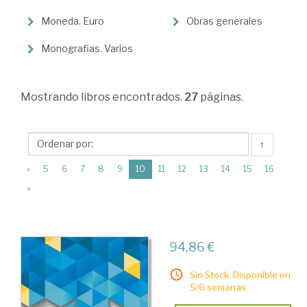
Moneda
Moneda. Euro
Obras generales
>
Monografias. Varios
Sistema
monetario
Mostrando
libros encontrados.
27
páginas.
↑
(current)
«
5
6
7
8
9
10
11
12
13
14
15
16
»
94,86 €
Sin Stock. Disponible en
5/6 semanas.