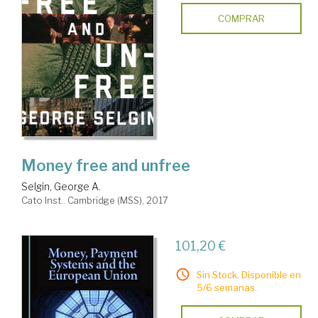
COMPRAR
Money free and unfree
Selgin, George A.
Cato Inst.. Cambridge (MSS), 2017
101,20 €
Sin Stock. Disponible en
5/6 semanas.