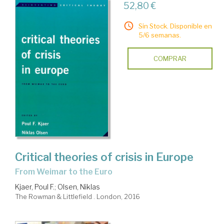
52,80 €
Sin Stock. Disponible en
5/6 semanas.
COMPRAR
Critical theories of crisis in Europe
from Weimar to the Euro
Kjaer, Poul F.
;
Olsen, Niklas
The Rowman & Littlefield . London, 2016