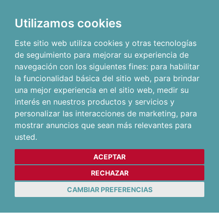
Utilizamos cookies
Este sitio web utiliza cookies y otras tecnologías
de seguimiento para mejorar su experiencia de
navegación con los siguientes fines:
para habilitar
la funcionalidad básica del sitio web
,
para brindar
una mejor experiencia en el sitio web
,
medir su
interés en nuestros productos y servicios y
personalizar las interacciones de marketing
,
para
mostrar anuncios que sean más relevantes para
usted
.
ACEPTAR
RECHAZAR
CAMBIAR PREFERENCIAS