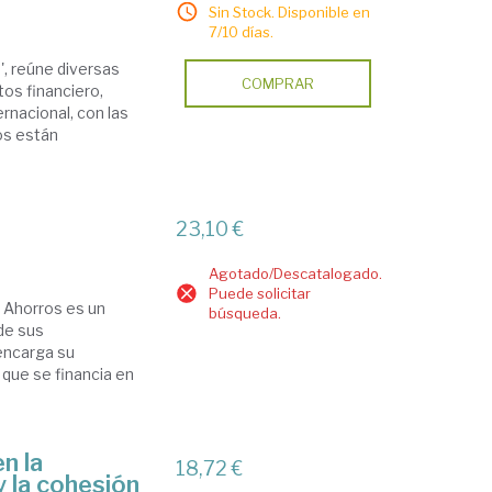
Sin Stock. Disponible en
7/10 días.
', reúne diversas
COMPRAR
tos financiero,
ernacional, con las
ros están
23,10 €
Agotado/Descatalogado.
Puede solicitar
e Ahorros es un
búsqueda.
de sus
encarga su
 que se financia en
n la
18,72 €
y la cohesión