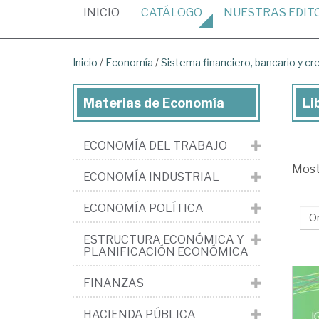
(CURRENT)
INICIO
CATÁLOGO
NUESTRAS
EDIT
Inicio
/
Economía
/
Sistema financiero, bancario y cre
Materias de Economía
Li
Lib
de
ECONOMÍA DEL TRABAJO
Ec
Mos
>
ECONOMÍA INDUSTRIAL
Mo
ECONOMÍA POLÍTICA
>
Si
ESTRUCTURA ECONÓMICA Y
PLANIFICACIÓN ECONÓMICA
ban
>
FINANZAS
Caj
HACIENDA PÚBLICA