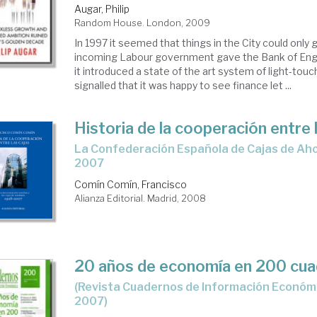
Augar, Philip
Random House. London, 2009
In 1997 it seemed that things in the City could only 
incoming Labour government gave the Bank of Eng
it introduced a state of the art system of light-touch
signalled that it was happy to see finance let ...
Historia de la cooperación entre 
la Confederación Española de Cajas de Ahorros, 1928-
2007
Comín Comín, Francisco
Alianza Editorial. Madrid, 2008
20 años de economía en 200 cu
(Revista Cuadernos de Información Económica, Nº 200, año
2007)