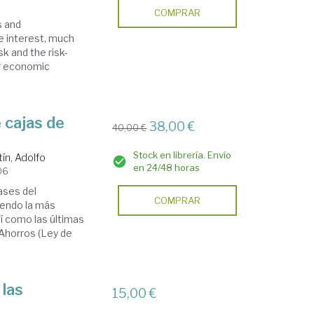
COMPRAR
s and
e interest, much
k and the risk-
r economic
e cajas de
38,00 €
40,00 €
Stock en librería. Envío
ín, Adolfo
en 24/48 horas
06
fases del
COMPRAR
yendo la más
í como las últimas
 Ahorros (Ley de
 las
15,00 €