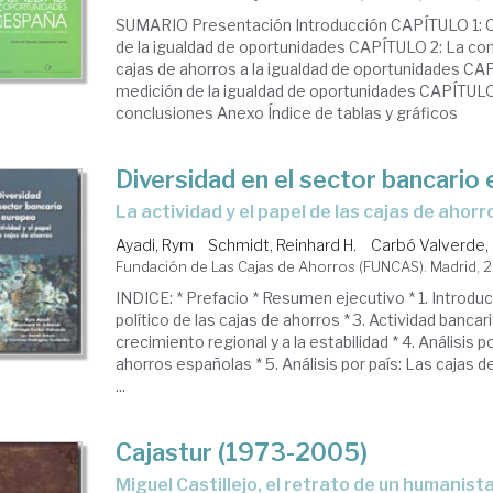
SUMARIO Presentación Introducción CAPÍTULO 1: C
perativas
de la igualdad de oportunidades CAPÍTULO 2: La con
cajas de ahorros a la igualdad de oportunidades CA
medición de la igualdad de oportunidades CAPÍTULO 
dito
conclusiones Anexo Índice de tablas y gráficos
Diversidad en el sector bancario
la actividad y el papel de las cajas de ahorr
Ayadi, Rym
Schmidt, Reinhard H.
Carbó Valverde,
Fundación de Las Cajas de Ahorros (FUNCAS). Madrid, 
INDICE: * Prefacio * Resumen ejecutivo * 1. Introduc
político de las cajas de ahorros * 3. Actividad bancari
crecimiento regional y a la estabilidad * 4. Análisis p
ahorros españolas * 5. Análisis por país: Las cajas
...
Cajastur (1973-2005)
Miguel Castillejo, el retrato de un humanist