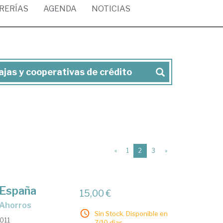
BRERÍAS
AGENDA
NOTICIAS
jas y cooperativas de crédito
(current)
«
1
2
3
»
 España
15,00 €
e Ahorros
Sin Stock. Disponible en
2011
7/10 días.