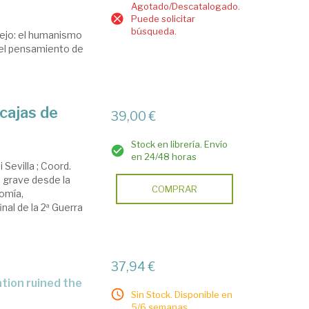
Agotado/Descatalogado.
Puede solicitar
búsqueda.
lejo: el humanismo
: el pensamiento de
 cajas de
39,00 €
Stock en librería. Envío
en 24/48 horas
 Sevilla ; Coord.
s grave desde la
COMPRAR
nomía,
nal de la 2ª Guerra
37,94 €
Sin Stock. Disponible en
5/6 semanas.