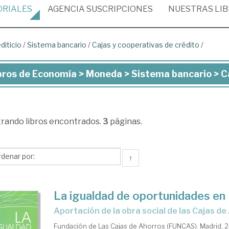
ORIALES
AGENCIA
SUSCRIPCIONES
NUESTRAS
LI
diticio
/
Sistema bancario
/
Cajas y cooperativas de crédito
/
bros de Economía > Moneda > Sistema bancario > Ca
ros
onomía
trando
libros encontrados.
3
páginas.
neda
↑
stema
cario
La igualdad de oportunidades en
aportación de la obra social de las Cajas d
as
Fundación de Las Cajas de Ahorros (FUNCAS). Madrid, 