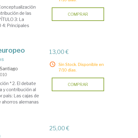
onceptualización
tribución de las
COMPRAR
PÍTULO 3: La
4: Principales
 europeo
13,00 €
os
Sin Stock. Disponible en
 Santiago
7/10 días.
2010
ción * 2. El debate
COMPRAR
a y contribución al
or país: Las cajas de
 de ahorros alemanas
25,00 €
a