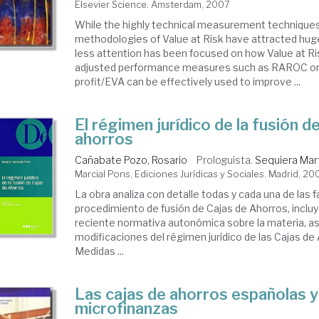
Elsevier Science. Amsterdam, 2007
While the highly technical measurement technique
methodologies of Value at Risk have attracted hug
less attention has been focused on how Value at Ris
adjusted performance measures such as RAROC o
profit/EVA can be effectively used to improve ...
El régimen jurídico de la fusión d
ahorros
Cañabate Pozo, Rosario
Prologuista.
Sequiera Mart
Marcial Pons, Ediciones Jurídicas y Sociales. Madrid, 20
La obra analiza con detalle todas y cada una de las 
procedimiento de fusión de Cajas de Ahorros, inclu
reciente normativa autonómica sobre la materia, as
modificaciones del régimen jurídico de las Cajas de
Medidas ...
Las cajas de ahorros españolas y
microfinanzas