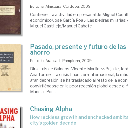
Editorial Almuzara. Córdoba, 2009
Contiene: La actividad empresarial de Miguel Castil
económico/José García Roa .- Las piedras miliarias
Miguel Castillejo/Manuel Gahete
Pasado, presente y futuro de las
ahorro
Editorial Aranzadi. Pamplona, 2009
Dirs. Luis de Guindos, Vicente Martínez-Pujalte, Jordi
Ana Torme . La crisis financiera internacional, la má
gran depresión, se ha trasladado al resto de la eco
convirtiéndose en la peor recesión global desde el fi
Mundial. Por ...
Chasing Alpha
how reckless growth and unchecked ambitation ruined the
city's golden decade