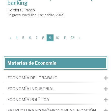
banking
Fiordelisi, Franco
Palgrave MacMillan. Hampshire, 2009
(current)
«
4
5
6
7
8
9
10
11
12
»
Materias de Economía
ECONOMÍA DEL TRABAJO
ECONOMÍA INDUSTRIAL
ECONOMÍA POLÍTICA
ESTRUCTURA ECONÓMICA Y PLANIFICACIÓN