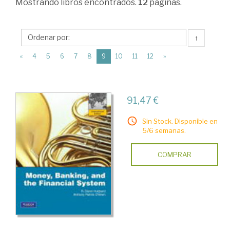
Mostrando
libros encontrados.
12
páginas.
Moneda
>
↑
Sistema
(current)
bancario
«
4
5
6
7
8
9
10
11
12
»
>
Bancos
91,47 €
Sin Stock. Disponible en
5/6 semanas.
COMPRAR