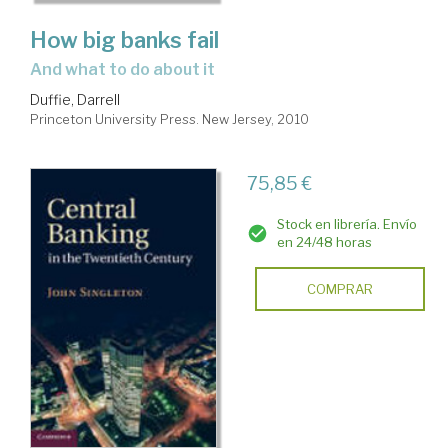
How big banks fail
and what to do about it
Duffie, Darrell
Princeton University Press. New Jersey, 2010
75,85 €
Stock en librería. Envío
en 24/48 horas
COMPRAR