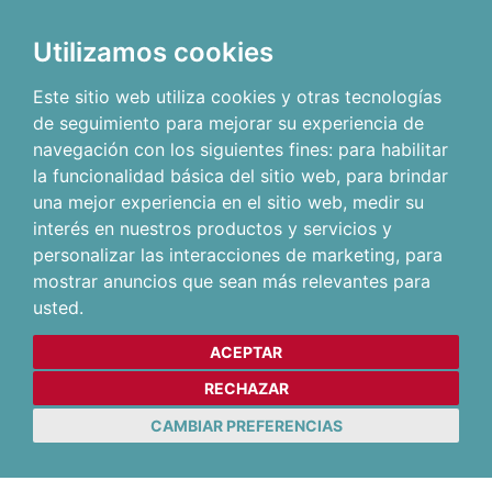
Utilizamos cookies
Este sitio web utiliza cookies y otras tecnologías
de seguimiento para mejorar su experiencia de
navegación con los siguientes fines:
para habilitar
la funcionalidad básica del sitio web
,
para brindar
una mejor experiencia en el sitio web
,
medir su
interés en nuestros productos y servicios y
personalizar las interacciones de marketing
,
para
mostrar anuncios que sean más relevantes para
usted
.
ACEPTAR
RECHAZAR
CAMBIAR PREFERENCIAS