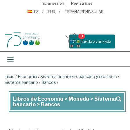
Iniciar sesión
Registrarse
ES
EUR
ESPAÑA PENINSULAR
0
Busqueda avanzada
Toggle navigation
Inicio
/
Economía
/
Sistema financiero, bancario y crediticio
/
Sistema bancario
/
Bancos
/
Libros de Economía > Moneda > Sistema
Libros
bancario > Bancos
de
Economía
>