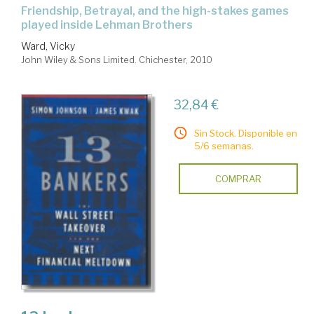
friendship, Betrayal, and the high-stakes games
played inside Lehman Brothers
Ward, Vicky
John Wiley & Sons Limited. Chichester, 2010
32,84 €
Sin Stock. Disponible en
5/6 semanas.
COMPRAR