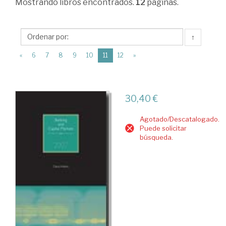
Mostrando
libros encontrados.
12
páginas.
Moneda
>
↑
Sistema
(current)
bancario
«
6
7
8
9
10
11
12
»
>
Bancos
30,40 €
Agotado/Descatalogado.
Puede solicitar
búsqueda.