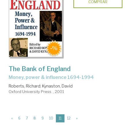
COMPRAR
The Bank of England
Money, power & influence 1694-1994
Roberts, Richard
;
Kynaston, David
Oxford University Press. , 2001
(current)
«
6
7
8
9
10
11
12
»