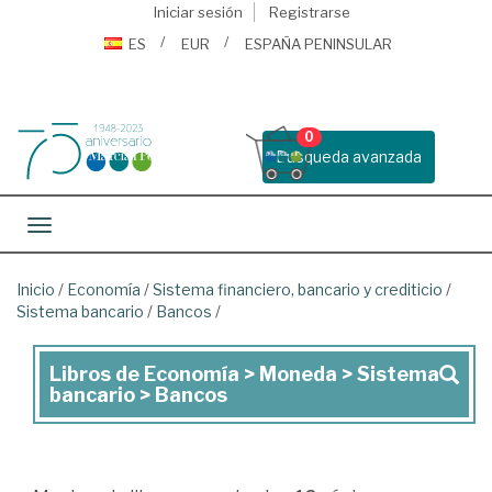
Iniciar sesión
Registrarse
ES
EUR
ESPAÑA PENINSULAR
0
Busqueda avanzada
Toggle navigation
Inicio
/
Economía
/
Sistema financiero, bancario y crediticio
/
Sistema bancario
/
Bancos
/
Libros de Economía > Moneda > Sistema
Libros
bancario > Bancos
de
Economía
>