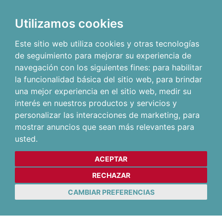
Utilizamos cookies
Este sitio web utiliza cookies y otras tecnologías
de seguimiento para mejorar su experiencia de
navegación con los siguientes fines:
para habilitar
la funcionalidad básica del sitio web
,
para brindar
una mejor experiencia en el sitio web
,
medir su
interés en nuestros productos y servicios y
personalizar las interacciones de marketing
,
para
mostrar anuncios que sean más relevantes para
usted
.
ACEPTAR
RECHAZAR
CAMBIAR PREFERENCIAS