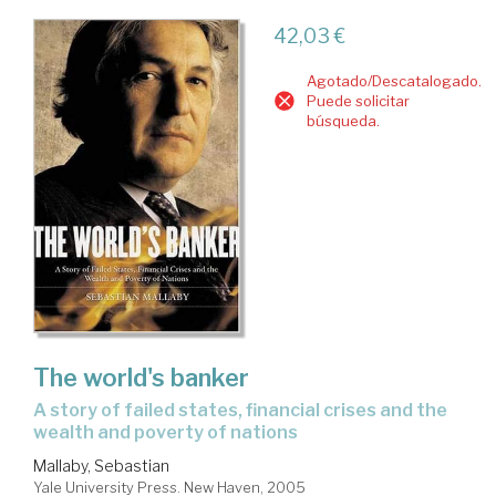
42,03 €
Agotado/Descatalogado.
Puede solicitar
búsqueda.
The world's banker
a story of failed states, financial crises and the
wealth and poverty of nations
Mallaby, Sebastian
Yale University Press. New Haven, 2005