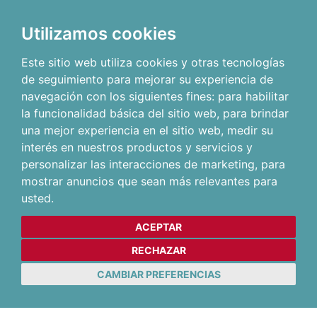
Utilizamos cookies
Este sitio web utiliza cookies y otras tecnologías
de seguimiento para mejorar su experiencia de
navegación con los siguientes fines:
para habilitar
la funcionalidad básica del sitio web
,
para brindar
una mejor experiencia en el sitio web
,
medir su
interés en nuestros productos y servicios y
personalizar las interacciones de marketing
,
para
mostrar anuncios que sean más relevantes para
usted
.
ACEPTAR
RECHAZAR
CAMBIAR PREFERENCIAS