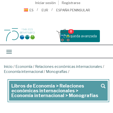
Iniciar sesión
Registrarse
ES
EUR
ESPAÑA PENINSULAR
0
Busqueda avanzada
Toggle navigation
Inicio
/
Economía
/
Relaciones económicas internacionales
/
Economía internacional
/
Monografías
/
Libros de Economía > Relaciones
Libros
económicas internacionales >
de
Economía internacional > Monografías
Economía
>