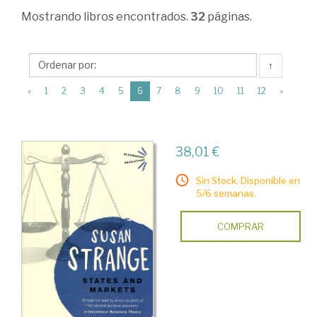
Relaciones
Mostrando
libros encontrados.
32
páginas.
económicas
internacionales
↑
>
(current)
«
1
2
3
4
5
6
7
8
9
10
11
12
»
Economía
internacional
>
38,01 €
Monografías
Sin Stock. Disponible en
5/6 semanas.
COMPRAR