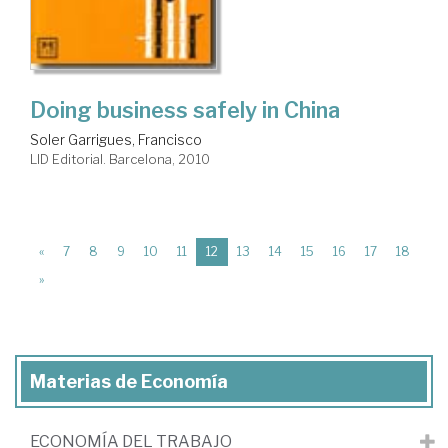
Doing business safely in China
Soler Garrigues, Francisco
LID Editorial. Barcelona, 2010
(current)
«
7
8
9
10
11
12
13
14
15
16
17
18
»
Materias de Economía
ECONOMÍA DEL TRABAJO