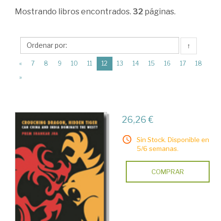
Relaciones
Mostrando
libros encontrados.
32
páginas.
económicas
internacionales
↑
>
(current)
«
7
8
9
10
11
12
13
14
15
16
17
18
Economía
»
internacional
>
Monografías
26,26 €
Sin Stock. Disponible en
5/6 semanas.
COMPRAR