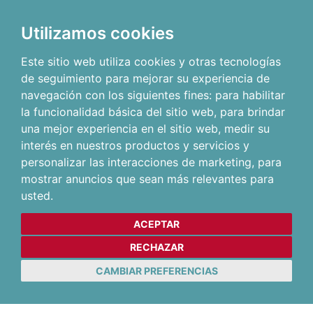
Utilizamos cookies
Este sitio web utiliza cookies y otras tecnologías
de seguimiento para mejorar su experiencia de
navegación con los siguientes fines:
para habilitar
la funcionalidad básica del sitio web
,
para brindar
una mejor experiencia en el sitio web
,
medir su
interés en nuestros productos y servicios y
personalizar las interacciones de marketing
,
para
mostrar anuncios que sean más relevantes para
usted
.
ACEPTAR
RECHAZAR
CAMBIAR PREFERENCIAS