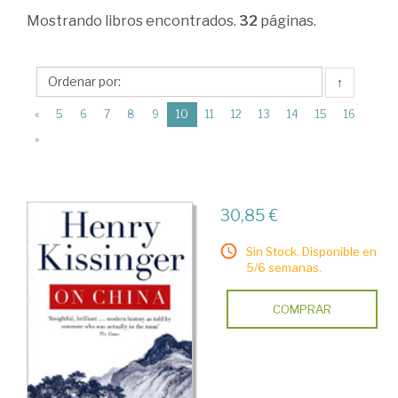
Relaciones
Mostrando
libros encontrados.
32
páginas.
económicas
internacionales
↑
>
(current)
«
5
6
7
8
9
10
11
12
13
14
15
16
Economía
»
internacional
>
Monografías
30,85 €
Sin Stock. Disponible en
5/6 semanas.
COMPRAR