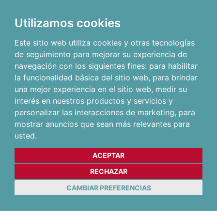
Utilizamos cookies
Este sitio web utiliza cookies y otras tecnologías
de seguimiento para mejorar su experiencia de
navegación con los siguientes fines:
para habilitar
la funcionalidad básica del sitio web
,
para brindar
una mejor experiencia en el sitio web
,
medir su
interés en nuestros productos y servicios y
personalizar las interacciones de marketing
,
para
mostrar anuncios que sean más relevantes para
usted
.
ACEPTAR
RECHAZAR
CAMBIAR PREFERENCIAS