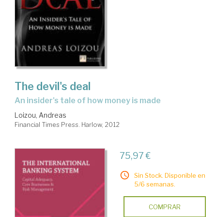
The devil's deal
an insider's tale of how money is made
Loizou, Andreas
Financial Times Press. Harlow, 2012
75,97 €
Sin Stock. Disponible en
5/6 semanas.
COMPRAR