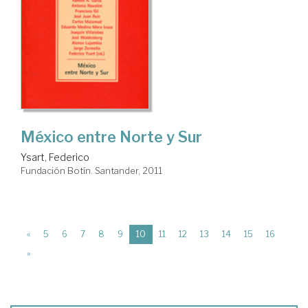
México entre Norte y Sur
Ysart, Federico
Fundación Botín. Santander, 2011
(current)
«
5
6
7
8
9
10
11
12
13
14
15
16
»