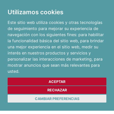
Utilizamos cookies
Este sitio web utiliza cookies y otras tecnologías
de seguimiento para mejorar su experiencia de
navegación con los siguientes fines:
para habilitar
la funcionalidad básica del sitio web
,
para brindar
una mejor experiencia en el sitio web
,
medir su
interés en nuestros productos y servicios y
personalizar las interacciones de marketing
,
para
mostrar anuncios que sean más relevantes para
usted
.
ACEPTAR
RECHAZAR
CAMBIAR PREFERENCIAS