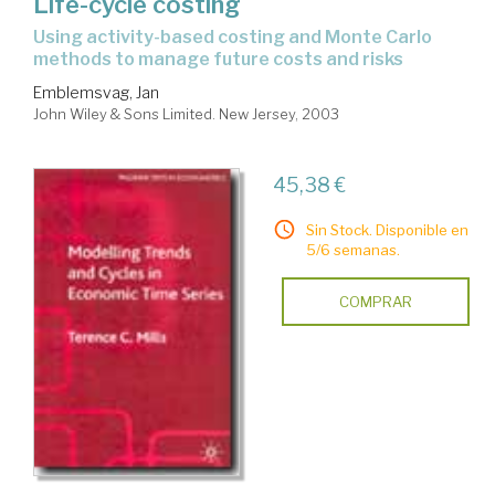
Life-cycle costing
using activity-based costing and Monte Carlo
methods to manage future costs and risks
Emblemsvag, Jan
John Wiley & Sons Limited. New Jersey, 2003
45,38 €
Sin Stock. Disponible en
5/6 semanas.
COMPRAR