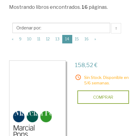
Matemáticas.
Mostrando
libros encontrados.
16
páginas.
Estadística
y
↑
econometría
(current)
«
9
10
11
12
13
14
15
16
»
>
Econometría
>
158,52 €
Monografías
Sin Stock. Disponible en
5/6 semanas.
COMPRAR