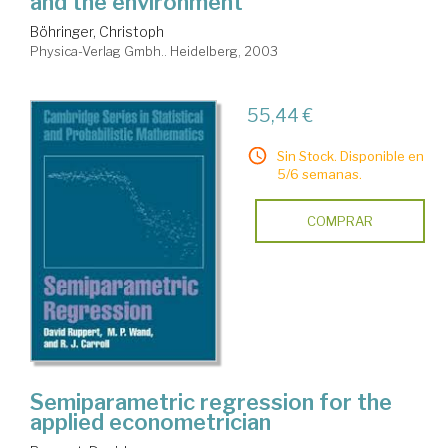
and the environment
Böhringer, Christoph
Physica-Verlag Gmbh.. Heidelberg, 2003
55,44 €
Sin Stock. Disponible en
5/6 semanas.
COMPRAR
Semiparametric regression for the
applied econometrician