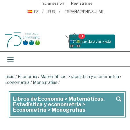
Iniciar sesión
Registrarse
ES
EUR
ESPAÑA PENINSULAR
0
Busqueda avanzada
Toggle navigation
Inicio
/
Economía
/
Matemáticas. Estadística y econometría
/
Econometría
/
Monografías
/
Libros de Economía > Matemáticas.
Libros
Estadística y econometría >
de
Econometría > Monografías
Economía
>