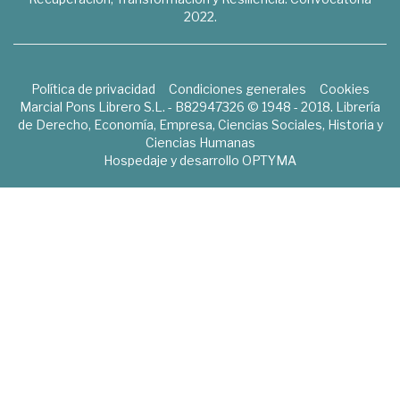
2022.
Política de privacidad
Condiciones generales
Cookies
Marcial Pons Librero S.L. - B82947326 © 1948 - 2018. Librería
de Derecho, Economía, Empresa, Ciencias Sociales, Historia y
Ciencias Humanas
Hospedaje y desarrollo
OPTYMA