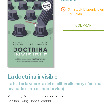
Sin Stock. Disponible en
7/10 días.
COMPRAR
La doctrina invisible
La historia secreta del neoliberalismo (y cómo ha
acabado controlando tu vida)
Monbiot, George
;
Hutchison, Peter
Capitán Swing Libros. Madrid, 2025