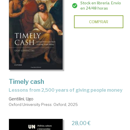
Stock en librería. Envío
en 24/48 horas
COMPRAR
Timely cash
lessons from 2,500 years of giving people money
Gentilini, Ugo
Oxford University Press. Oxford, 2025
28,00 €