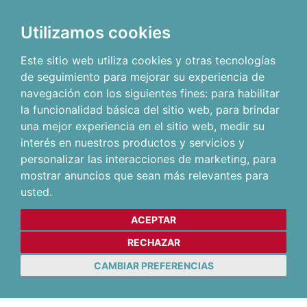
Utilizamos cookies
Este sitio web utiliza cookies y otras tecnologías
de seguimiento para mejorar su experiencia de
navegación con los siguientes fines:
para habilitar
la funcionalidad básica del sitio web
,
para brindar
una mejor experiencia en el sitio web
,
medir su
interés en nuestros productos y servicios y
personalizar las interacciones de marketing
,
para
mostrar anuncios que sean más relevantes para
usted
.
ACEPTAR
RECHAZAR
CAMBIAR PREFERENCIAS