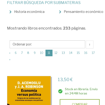
FILTRAR BÚSQUEDA POR SUBMATERIAS
Historia
económica
Historia económica
Pensamiento económico
y
del
Mostrando
libros encontrados.
233
páginas.
pensamiento
económico
↑
(current)
«
6
7
8
9
10
11
12
13
14
15
16
17
»
13,50 €
Stock en librería. Envío
en 24/48 horas
COMPRAR