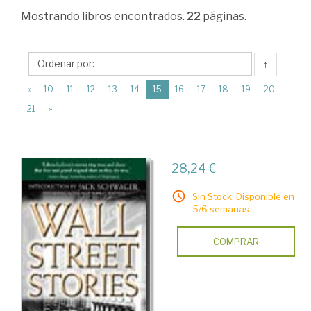
Mercados
Mostrando
libros encontrados.
22
páginas.
financieros
internaciónales
↑
>
(current)
«
10
11
12
13
14
15
16
17
18
19
20
Mercado
21
»
de
valores.
Bolsa
28,24 €
>
Sin Stock. Disponible en
Monografías
5/6 semanas.
COMPRAR