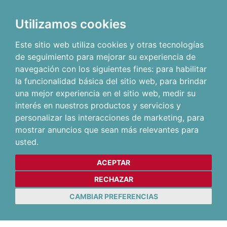
Utilizamos cookies
Este sitio web utiliza cookies y otras tecnologías
de seguimiento para mejorar su experiencia de
navegación con los siguientes fines:
para habilitar
la funcionalidad básica del sitio web
,
para brindar
una mejor experiencia en el sitio web
,
medir su
interés en nuestros productos y servicios y
personalizar las interacciones de marketing
,
para
mostrar anuncios que sean más relevantes para
usted
.
ACEPTAR
RECHAZAR
CAMBIAR PREFERENCIAS