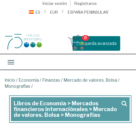
Iniciar sesión
Registrarse
ES
EUR
ESPAÑA PENINSULAR
0
Busqueda avanzada
Toggle navigation
Inicio
/
Economía
/
Finanzas
/
Mercado de valores. Bolsa
/
Monografías
/
Libros de Economía > Mercados
Libros
financieros internaciónales > Mercado
de
de valores. Bolsa > Monografías
Economía
>