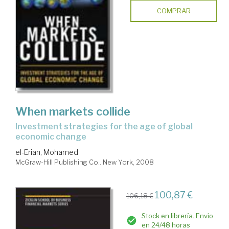
COMPRAR
When markets collide
investment strategies for the age of global
economic change
el-Erian, Mohamed
McGraw-Hill Publishing Co.. New York, 2008
100,87 €
106,18 €
Stock en librería. Envío
en 24/48 horas