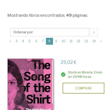
>
Estructura
Mostrando
libros encontrados.
49
páginas.
económica
y
planificación
↑
económica
(current)
«
3
4
5
6
7
8
9
10
11
12
13
14
»
>
Varios
25,02 €
>
Mundialización
Stock en librería. Envío
en 24/48 horas
y
globalización.
COMPRAR
Microfinanzas