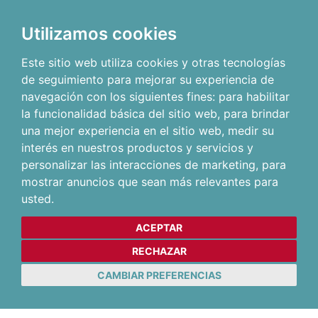
Utilizamos cookies
Este sitio web utiliza cookies y otras tecnologías
de seguimiento para mejorar su experiencia de
navegación con los siguientes fines:
para habilitar
la funcionalidad básica del sitio web
,
para brindar
una mejor experiencia en el sitio web
,
medir su
interés en nuestros productos y servicios y
personalizar las interacciones de marketing
,
para
mostrar anuncios que sean más relevantes para
usted
.
ACEPTAR
RECHAZAR
CAMBIAR PREFERENCIAS