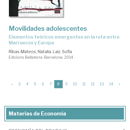
Movilidades adolescentes
elementos teóricos emergentes en la ruta entre
Marruecos y Europa
Ribas-Mateos, Natalia
;
Laiz, Sofía
Edicions Bellaterra. Barcelona, 2014
(current)
«
3
4
5
6
7
8
9
10
11
12
13
14
»
Materias de Economía