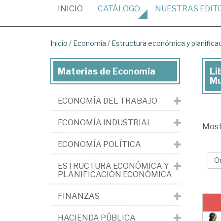
(CURRENT)
INICIO
CATÁLOGO
NUESTRAS
EDIT
Inicio
/
Economía
/
Estructura económica y planific
Materias de Economía
Li
Lib
Mu
de
ECONOMÍA DEL TRABAJO
Ec
>
ECONOMÍA INDUSTRIAL
Mos
Est
ECONOMÍA POLÍTICA
ec
y
ESTRUCTURA ECONÓMICA Y
PLANIFICACIÓN ECONÓMICA
pla
ec
FINANZAS
>
HACIENDA PÚBLICA