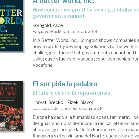
A better world, Inc.
how companies profit by solving global problems...where
governments cannot
Korngold, Alice
Palgrave MacMillan. London, 2014
In A Better World, Inc., Korngold shows companies 
how to profit by developing solutions to the world'
challenges - those that governments cannot and h
Using case studies of various global companies from
Vodafone ...
El sur pide la palabra
el futuro de una Europa en crisis
Horvat, Srecko
Zizek, Slavoj
Los Libros del Lince. Barcelona, 2014
Europa ha dado a la humanidad cosas tan maravillo
del igualitarismo, la democracia radical, el feminism
ahora peligro porque la Unión Europea está en manos
financiera y el calvinismo del Norte, que acusa de va