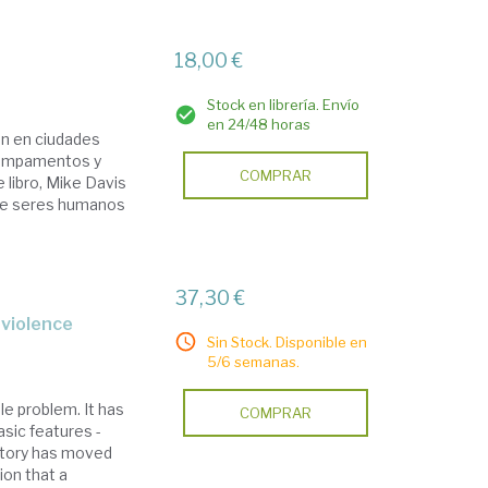
18,00 €
Stock en librería. Envío
en 24/48 horas
en en ciudades
 campamentos y
COMPRAR
e libro, Mike Davis
 de seres humanos
37,30 €
 violence
Sin Stock. Disponible en
5/6 semanas.
le problem. It has
COMPRAR
asic features -
istory has moved
ion that a