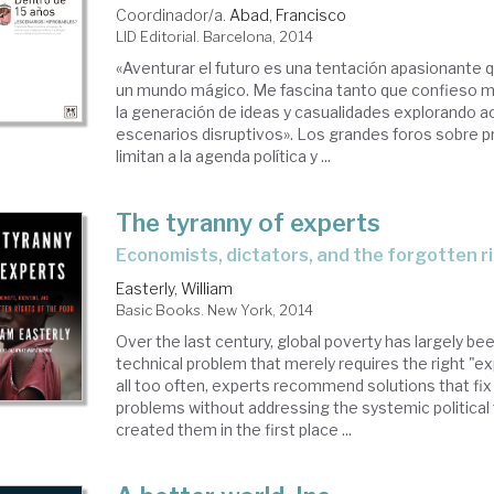
ios
Coordinador/a.
Abad, Francisco
LID Editorial. Barcelona, 2014
«Aventurar el futuro es una tentación apasionante q
dialización
un mundo mágico. Me fascina tanto que confieso mi
la generación de ideas y casualidades explorando 
escenarios disruptivos». Los grandes foros sobre 
balización.
limitan a la agenda política y ...
rofinanzas
The tyranny of experts
economists, dictators, and the forgotten r
Easterly, William
Basic Books. New York, 2014
Over the last century, global poverty has largely be
technical problem that merely requires the right "ex
all too often, experts recommend solutions that fi
problems without addressing the systemic political 
created them in the first place ...