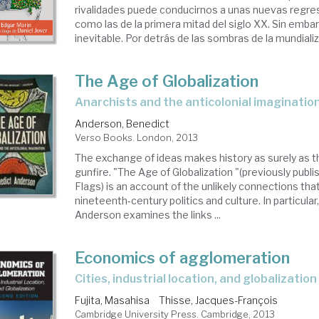
rivalidades puede conducirnos a unas nuevas regres
como las de la primera mitad del siglo XX. Sin emba
inevitable. Por detrás de las sombras de la mundializa
The Age of Globalization
anarchists and the anticolonial imaginatio
Anderson, Benedict
Verso Books. London, 2013
The exchange of ideas makes history as surely as 
gunfire. "The Age of Globalization "(previously publ
Flags) is an account of the unlikely connections tha
nineteenth-century politics and culture. In particula
Anderson examines the links ...
Economics of agglomeration
cities, industrial location, and globalization
Fujita, Masahisa
Thisse, Jacques-François
Cambridge University Press. Cambridge, 2013