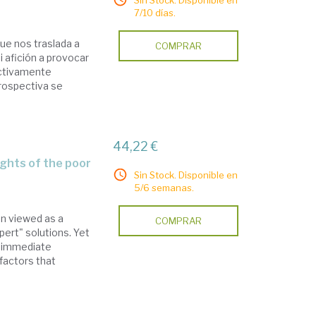
Sin Stock. Disponible en
7/10 días.
ue nos traslada a
COMPRAR
 afición a provocar
activamente
prospectiva se
44,22 €
ights of the poor
Sin Stock. Disponible en
5/6 semanas.
en viewed as a
COMPRAR
pert" solutions. Yet
x immediate
factors that