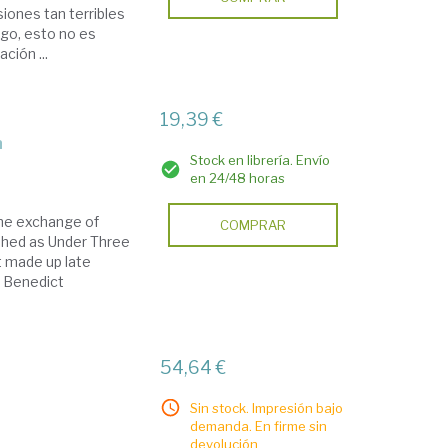
iones tan terribles
rgo, esto no es
ción ...
19,39 €
n
Stock en librería. Envío
en 24/48 horas
the exchange of
COMPRAR
ished as Under Three
t made up late
r, Benedict
54,64 €
Sin stock. Impresión bajo
demanda. En firme sin
devolución