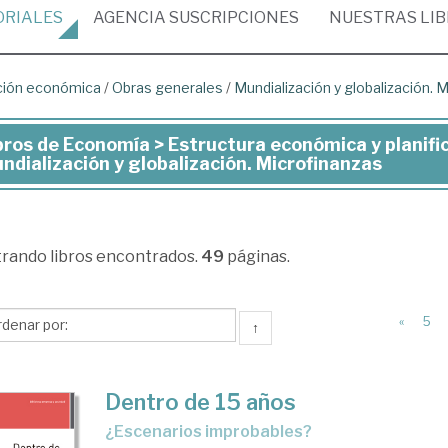
ORIALES
AGENCIA
SUSCRIPCIONES
NUESTRAS
LI
ación económica
/
Obras generales
/
Mundialización y globalización. 
bros de Economía > Estructura económica y planifi
ros
ndialización y globalización. Microfinanzas
onomía
trando
libros encontrados.
49
páginas.
ructura
onómica
«
5
↑
nificación
onómica
Dentro de 15 años
¿escenarios improbables?