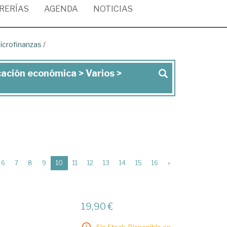
BRERÍAS
AGENDA
NOTICIAS
Microfinanzas
/
cación económica > Varios >
(current)
6
7
8
9
10
11
12
13
14
15
16
»
19,90 €