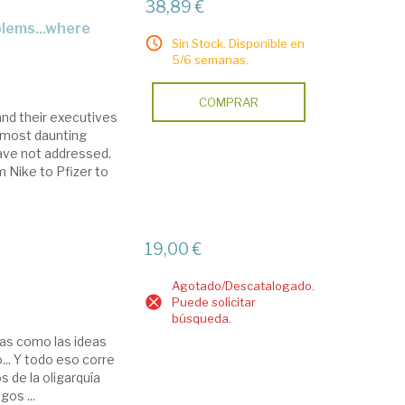
38,89 €
Sin Stock. Disponible en
5/6 semanas.
COMPRAR
and their executives
s most daunting
ave not addressed.
 Nike to Pfizer to
19,00 €
Agotado/Descatalogado.
Puede solicitar
búsqueda.
sas como las ideas
o... Y todo eso corre
 de la oligarquía
gos ...