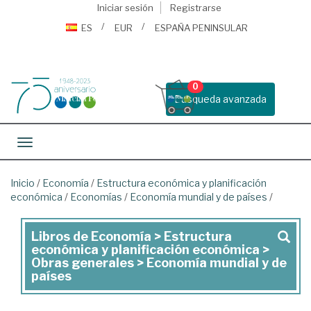
Iniciar sesión
Registrarse
ES
EUR
ESPAÑA PENINSULAR
0
Busqueda avanzada
Toggle navigation
Inicio
/
Economía
/
Estructura económica y planificación
económica
/
Economías
/
Economía mundial y de países
/
Libros de Economía > Estructura
Libros
económica y planificación económica >
de
Obras generales > Economía mundial y de
países
Economía
>