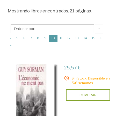
Estructura
Mostrando
libros encontrados.
21
páginas.
económica
y
planificación
↑
económica
(current)
«
5
6
7
8
9
10
11
12
13
14
15
16
>
»
Obras
generales
25,57 €
>
Economía
Sin Stock. Disponible en
5/6 semanas.
mundial
y
COMPRAR
de
países