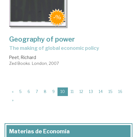
Geography of power
the making of global economic policy
Peet, Richard
Zed Books. London, 2007
(current)
«
5
6
7
8
9
10
11
12
13
14
15
16
»
Materias de Economía