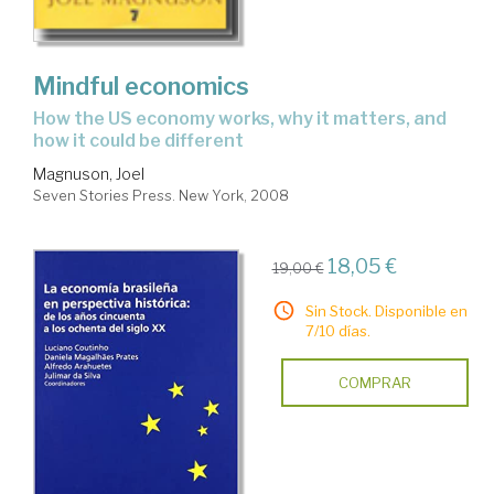
Mindful economics
how the US economy works, why it matters, and
how it could be different
Magnuson, Joel
Seven Stories Press. New York, 2008
18,05 €
19,00 €
Sin Stock. Disponible en
7/10 días.
COMPRAR