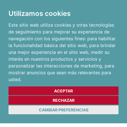
Utilizamos cookies
Este sitio web utiliza cookies y otras tecnologías
de seguimiento para mejorar su experiencia de
navegación con los siguientes fines:
para habilitar
la funcionalidad básica del sitio web
,
para brindar
una mejor experiencia en el sitio web
,
medir su
interés en nuestros productos y servicios y
personalizar las interacciones de marketing
,
para
mostrar anuncios que sean más relevantes para
usted
.
ACEPTAR
RECHAZAR
CAMBIAR PREFERENCIAS