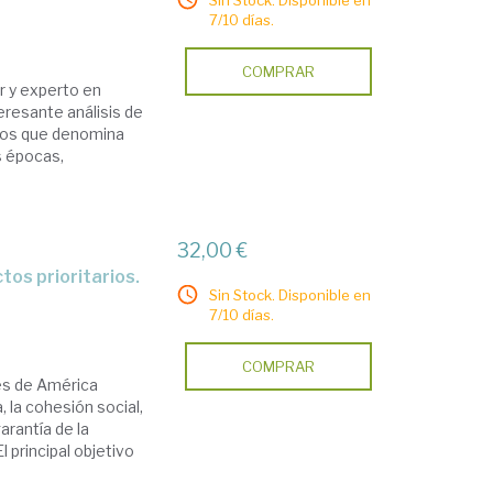
Sin Stock. Disponible en
7/10 días.
COMPRAR
or y experto en
eresante análisis de
los que denomina
as épocas,
32,00 €
Sin Stock. Disponible en
7/10 días.
COMPRAR
ses de América
, la cohesión social,
garantía de la
l principal objetivo