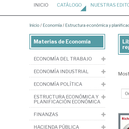
(CURRENT)
INICIO
CATÁLOGO
NUESTRAS
EDIT
Inicio
/
Economía
/
Estructura económica y planific
Materias de Economía
Li
Lib
re
de
ECONOMÍA DEL TRABAJO
Ec
>
ECONOMÍA INDUSTRIAL
Mos
Est
ECONOMÍA POLÍTICA
ec
y
ESTRUCTURA ECONÓMICA Y
PLANIFICACIÓN ECONÓMICA
pla
ec
FINANZAS
>
HACIENDA PÚBLICA