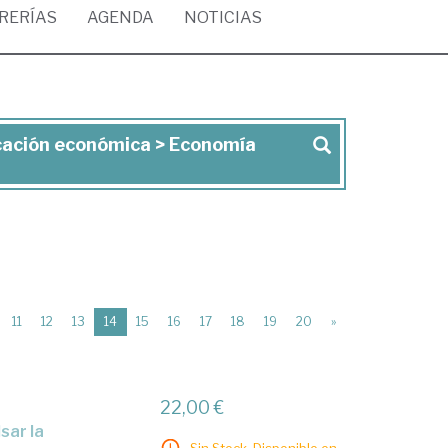
BRERÍAS
AGENDA
NOTICIAS
icación económica > Economía
(current)
11
12
13
14
15
16
17
18
19
20
»
22,00 €