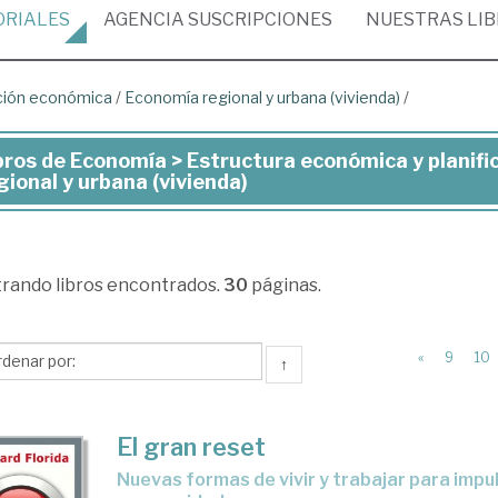
ORIALES
AGENCIA
SUSCRIPCIONES
NUESTRAS
LI
ación económica
/
Economía regional y urbana (vivienda)
/
bros de Economía > Estructura económica y planif
ros
gional y urbana (vivienda)
onomía
trando
libros encontrados.
30
páginas.
ructura
onómica
«
9
10
↑
nificación
onómica
El gran reset
nuevas formas de vivir y trabajar para impulsar la