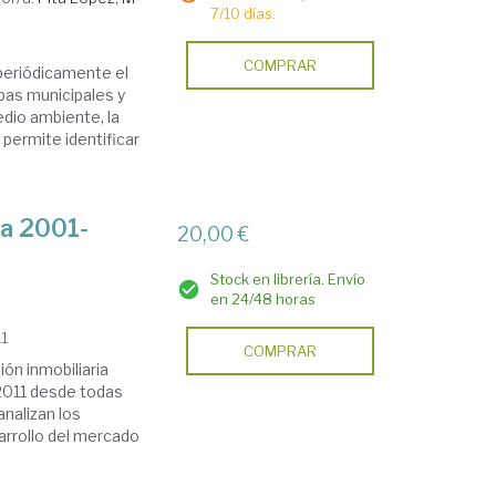
7/10 días.
COMPRAR
periódicamente el
apas municipales y
dio ambiente, la
 permite identificar
ña 2001-
20,00 €
Stock en librería. Envío
en 24/48 horas
11
COMPRAR
ión inmobiliaria
-2011 desde todas
analizan los
sarrollo del mercado