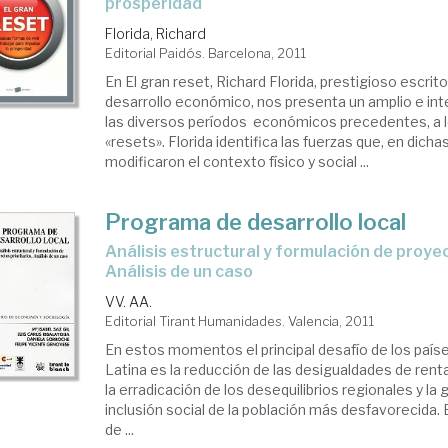
prosperidad
onomía
Florida, Richard
ional
Editorial Paidós. Barcelona, 2011
En El gran reset, Richard Florida, prestigioso escrit
bana
desarrollo económico, nos presenta un amplio e int
las diversos períodos económicos precedentes, a 
vienda)
«resets». Florida identifica las fuerzas que, en dich
modificaron el contexto físico y social ...
Programa de desarrollo local
análisis estructural y formulación de proyectos prioritarios.
Análisis de un caso
VV. AA.
Editorial Tirant Humanidades. Valencia, 2011
En estos momentos el principal desafío de los paí
Latina es la reducción de las desigualdades de renta
la erradicación de los desequilibrios regionales y la 
inclusión social de la población más desfavorecida. E
de ...