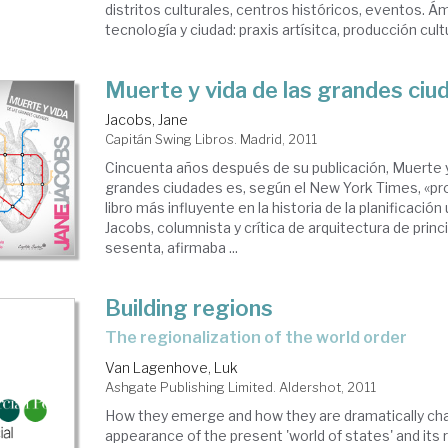
distritos culturales, centros históricos, eventos. Ám
tecnología y ciudad: praxis artísitca, producción cultu
Muerte y vida de las grandes ciu
Jacobs, Jane
Capitán Swing Libros. Madrid, 2011
Cincuenta años después de su publicación, Muerte y
grandes ciudades es, según el New York Times, «p
libro más influyente en la historia de la planificación
Jacobs, columnista y crítica de arquitectura de princ
sesenta, afirmaba ...
Building regions
the regionalization of the world order
Van Lagenhove, Luk
Ashgate Publishing Limited. Aldershot, 2011
How they emerge and how they are dramatically ch
appearance of the present 'world of states' and its 