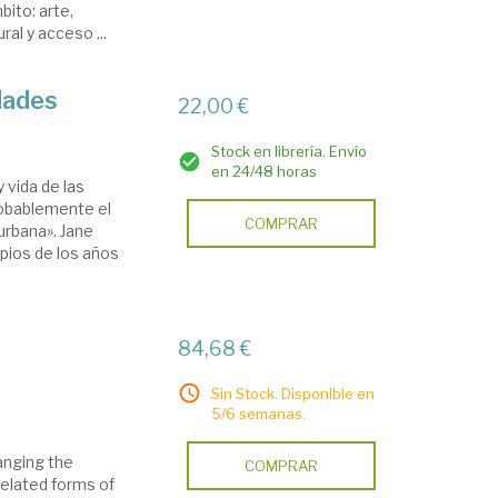
bito: arte,
ral y acceso ...
dades
22,00 €
Stock en librería. Envío
en 24/48 horas
 vida de las
robablemente el
COMPRAR
 urbana». Jane
ipios de los años
84,68 €
Sin Stock. Disponible en
5/6 semanas.
anging the
COMPRAR
related forms of