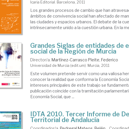
Icaria Editorial. Barcelona, 2011
Los grandes procesos de cambio que han atravesa
ámbitos de convivencia social han afectado de man
las ciudades y espacios urbanos. El debate de la cue
intrínsecamente unido a la cuestión urbana. En la med
Grandes Siglas de entidades de 
social de la Región de Murcia
Director/a.
Martínez-Carrasco Pleite, Federico
Universidad de Murcia (edit.um). Murcia, 2011
Este volumen pretende servir como una valiosa her
conocer la realidad que conforma la Economía Socia
intereses principales de este trabajo se fundament
publicación coincide con la tramitación parlamentari
Economía Social, que ...
IDTA 2010. Tercer Informe de De
Territorial de Andalucía
Coordinador/a.
Pedregal Mateos, Belén
Coordinad