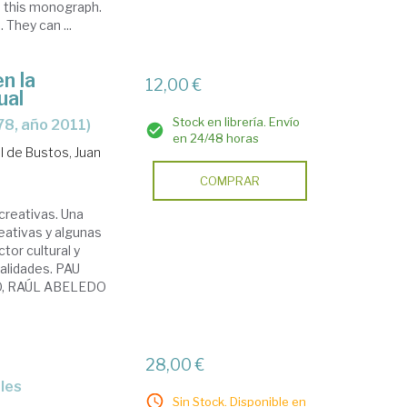
in this monograph.
 They can ...
en la
12,00 €
ual
Stock en librería. Envío
78, año 2011)
en 24/48 horas
l de Bustos, Juan
COMPRAR
creativas. Una
eativas y algunas
or cultural y
salidades. PAU
, RAÚL ABELEDO
28,00 €
ales
Sin Stock. Disponible en