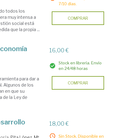
7/10 días.
do todos los
era muy intensa a
COMPRAR
stión social está
ida que la propia ...
economía
16,00 €
Stock en librería. Envío
en 24/48 horas
ramienta para dar a
COMPRAR
l. Algunos de los
an en que su
a de la Ley de
sarrollo
18,00 €
Sin Stock. Disponible en
or/a.
Pita López, Mª