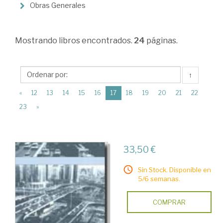
Economía
Obras Generales
industrial
Mostrando
libros encontrados.
24
páginas.
↑
(current)
«
12
13
14
15
16
17
18
19
20
21
22
23
»
33,50 €
Sin Stock. Disponible en
5/6 semanas.
COMPRAR