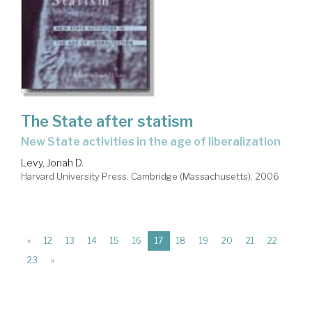
The State after statism
new State activities in the age of liberalization
Levy, Jonah D.
Harvard University Press. Cambridge (Massachusetts), 2006
(current)
«
12
13
14
15
16
17
18
19
20
21
22
23
»