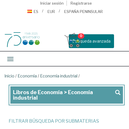
Iniciar sesión
Registrarse
ES
EUR
ESPAÑA PENINSULAR
0
Busqueda avanzada
Toggle navigation
Inicio
/
Economía
/
Economía industrial
/
Libros de Economía > Economía
Libros
industrial
de
Economía
>
FILTRAR BÚSQUEDA POR SUBMATERIAS