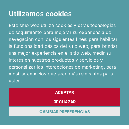
Utilizamos cookies
Este sitio web utiliza cookies y otras tecnologías
de seguimiento para mejorar su experiencia de
navegación con los siguientes fines:
para habilitar
la funcionalidad básica del sitio web
,
para brindar
una mejor experiencia en el sitio web
,
medir su
interés en nuestros productos y servicios y
personalizar las interacciones de marketing
,
para
mostrar anuncios que sean más relevantes para
usted
.
ACEPTAR
RECHAZAR
CAMBIAR PREFERENCIAS